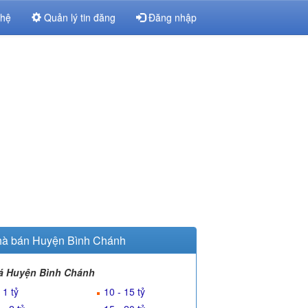
 hệ
Quản lý tin đăng
Đăng nhập
à bán Huyện Bình Chánh
á Huyện Bình Chánh
 1 tỷ
10 - 15 tỷ