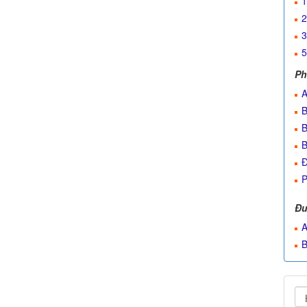
1
2
3
5
Ph
A
B
B
B
Đ
P
Đư
A
B