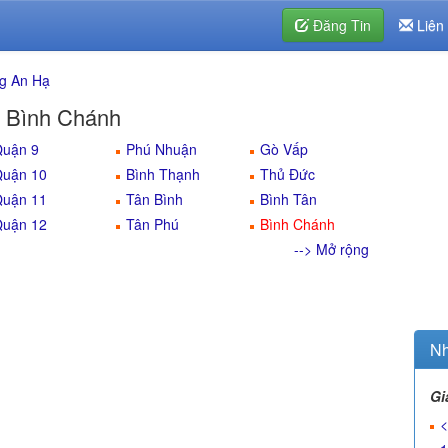
Đăng Tin
Liên
g An Hạ
 Bình Chánh
uận 9
Phú Nhuận
Gò Vấp
uận 10
Bình Thạnh
Thủ Đức
uận 11
Tân Bình
Bình Tân
uận 12
Tân Phú
Bình Chánh
--> Mở rộng
Nh
Gi
<