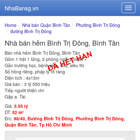
NhaBansg.vn
Home
Nhà bán Quận Bình Tân
Phường Bình Trị Đông
đường Bình Trị Đông
Nhà bán hẻm Bình Trị Đông, Bình Tân
Bán nhà hẻm Bình Trị Đông, Bình Tân
Gồm 1 trệt 1 lửng, 2 phòng ngủ, 2 toilet
Gần trường học, bệnh viện, chợ, siêu thị
Sổ hồng riêng, pháp lý rõ ràng
Diện tích : 4x13m
Giá bán : 3 tỷ 550 triệu
Tiếp người thiện chí
Gặp a. Tài
Giá:
3.55 tỷ
DT:
52 m²
Đ/c:
98/40, Đường Bình Trị Đông, Phường Bình Trị Đông,
Quận Bình Tân, Tp Hồ Chí Minh