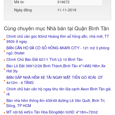
Mã tin
319672
Ngày đăng
11-11-2019
Cùng chuyên mục Nhà bán tại Quận Bình Tân
Chính chủ căn góc 83m2 Hoàng Kim sổ hồng sẵn, nhà mới, TT
950tr ở ngay
BÁN CĂN HỘ ĐÃ CÓ SỔ HỒNG AKARI CITY - 121 m2 3 phòng
ngủ /3toilet
Chính Chủ Bán Đất 621/1 Tỉnh Lộ 10 Bình Tân
Bán Lô Đất 399/12/26 Bình Thành,Bình Tân 4*14M2 Hẻm Xe
Hơi 3ty
BÁN GẤP NHÀ HẺM XE TẢI NGAY MẶT TIỀN GÒ XOÀI -DT
4x12m - 4 TẦNG
Chính chủ bán căn hộ ngay khu tên lửa cạnh Aeon Bình Tân giá
rẻ
Bán nhà hẻm thông 8m 439/49 đường Lê Văn Quới, Bình Trị
Đông, TP HCM
MT nội bộ 445/x Tân Hòa Đôngdiện tíchĐ: 4*18m=72m2