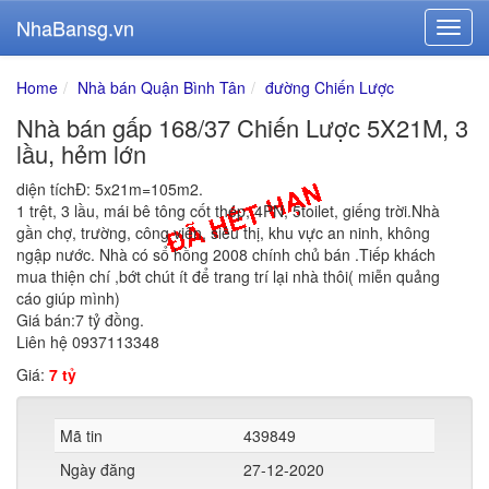
NhaBansg.vn
Home
Nhà bán Quận Bình Tân
đường Chiến Lược
Nhà bán gấp 168/37 Chiến Lược 5X21M, 3
lầu, hẻm lớn
diện tíchĐ: 5x21m=105m2.
1 trệt, 3 lầu, mái bê tông cốt thép, 4PN, 5toilet, giếng trời.Nhà
gần chợ, trường, công viên, siêu thị, khu vực an ninh, không
ngập nước. Nhà có sổ hồng 2008 chính chủ bán .Tiếp khách
mua thiện chí ,bớt chút ít để trang trí lại nhà thôi( miễn quảng
cáo giúp mình)
Giá bán:7 tỷ đồng.
Liên hệ 0937113348
Giá:
7 tỷ
Mã tin
439849
Ngày đăng
27-12-2020