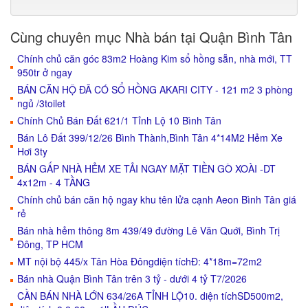
Cùng chuyên mục Nhà bán tại Quận Bình Tân
Chính chủ căn góc 83m2 Hoàng Kim sổ hồng sẵn, nhà mới, TT
950tr ở ngay
BÁN CĂN HỘ ĐÃ CÓ SỔ HỒNG AKARI CITY - 121 m2 3 phòng
ngủ /3toilet
Chính Chủ Bán Đất 621/1 Tỉnh Lộ 10 Bình Tân
Bán Lô Đất 399/12/26 Bình Thành,Bình Tân 4*14M2 Hẻm Xe
Hơi 3ty
BÁN GẤP NHÀ HẺM XE TẢI NGAY MẶT TIỀN GÒ XOÀI -DT
4x12m - 4 TẦNG
Chính chủ bán căn hộ ngay khu tên lửa cạnh Aeon Bình Tân giá
rẻ
Bán nhà hẻm thông 8m 439/49 đường Lê Văn Quới, Bình Trị
Đông, TP HCM
MT nội bộ 445/x Tân Hòa Đôngdiện tíchĐ: 4*18m=72m2
Bán nhà Quận Bình Tân trên 3 tỷ - dưới 4 tỷ T7/2026
CẦN BÁN NHÀ LỚN 634/26A TỈNH LỘ10. diện tíchSD500m2,