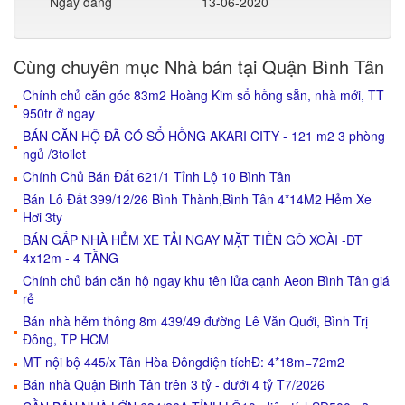
Ngày đăng
13-06-2020
Cùng chuyên mục Nhà bán tại Quận Bình Tân
Chính chủ căn góc 83m2 Hoàng Kim sổ hồng sẵn, nhà mới, TT
950tr ở ngay
BÁN CĂN HỘ ĐÃ CÓ SỔ HỒNG AKARI CITY - 121 m2 3 phòng
ngủ /3toilet
Chính Chủ Bán Đất 621/1 Tỉnh Lộ 10 Bình Tân
Bán Lô Đất 399/12/26 Bình Thành,Bình Tân 4*14M2 Hẻm Xe
Hơi 3ty
BÁN GẤP NHÀ HẺM XE TẢI NGAY MẶT TIỀN GÒ XOÀI -DT
4x12m - 4 TẦNG
Chính chủ bán căn hộ ngay khu tên lửa cạnh Aeon Bình Tân giá
rẻ
Bán nhà hẻm thông 8m 439/49 đường Lê Văn Quới, Bình Trị
Đông, TP HCM
MT nội bộ 445/x Tân Hòa Đôngdiện tíchĐ: 4*18m=72m2
Bán nhà Quận Bình Tân trên 3 tỷ - dưới 4 tỷ T7/2026