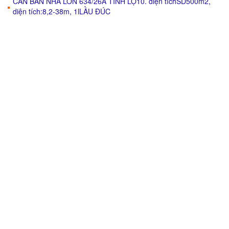
CẦN BÁN NHÀ LỚN 634/26A TỈNH LỘ10. diện tíchSD500m2,
diện tích:8,2-38m, 1lLẦU ĐÚC