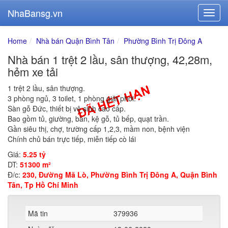
NhaBansg.vn
Home
Nhà bán Quận Bình Tân
Phường Bình Trị Đông A
Nhà bán 1 trệt 2 lầu, sân thượng, 42,28m,
hẻm xe tải
1 trệt 2 lầu, sân thượng.
3 phòng ngủ, 3 toilet, 1 phòng giặt phơi.
Sàn gỗ Đức, thiết bị vệ sinh cao cấp.
Bao gồm tủ, giường, bàn, kệ gỗ, tủ bếp, quạt trần.
Gần siêu thị, chợ, trường cấp 1,2,3, mầm non, bệnh viện
Chính chủ bán trực tiếp, miễn tiếp cò lái
Giá:
5.25 tỷ
DT:
51300 m²
Đ/c:
230, Đường Mã Lò, Phường Bình Trị Đông A, Quận Bình
Tân, Tp Hồ Chí Minh
Mã tin
379936