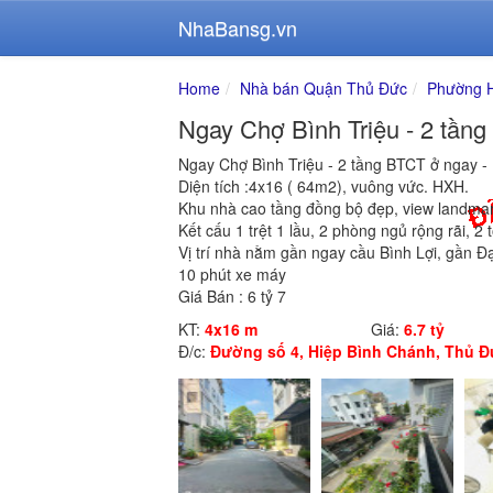
NhaBansg.vn
Home
Nhà bán Quận Thủ Đức
Phường H
Ngay Chợ Bình Triệu - 2 tầng
Ngay Chợ Bình Triệu - 2 tầng BTCT ở ngay 
Diện tích :4x16 ( 64m2), vuông vức. HXH.
Khu nhà cao tầng đồng bộ đẹp, view landma
Kết cấu 1 trệt 1 lầu, 2 phòng ngủ rộng rãi, 2
Vị trí nhà nằm gần ngay cầu Bình Lợi, gần Đạ
10 phút xe máy
Giá Bán : 6 tỷ 7
KT:
4x16 m
Giá:
6.7 tỷ
Đ/c:
Đường số 4, Hiệp Bình Chánh, Thủ Đ