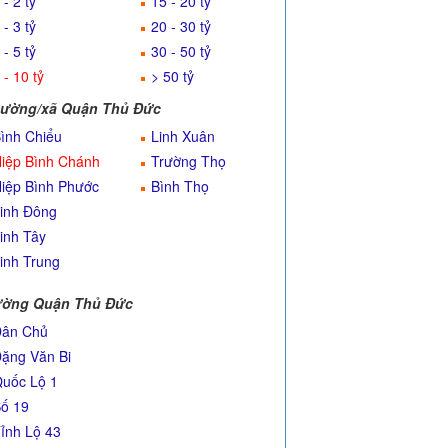
 - 2 tỷ
15 - 20 tỷ
 - 3 tỷ
20 - 30 tỷ
 - 5 tỷ
30 - 50 tỷ
 - 10 tỷ
> 50 tỷ
ường/xã Quận Thủ Đức
ình Chiểu
Linh Xuân
iệp Bình Chánh
Trường Thọ
iệp Bình Phước
Bình Thọ
inh Đông
inh Tây
inh Trung
ờng Quận Thủ Đức
ân Chủ
ặng Văn Bi
uốc Lộ 1
ố 19
ỉnh Lộ 43