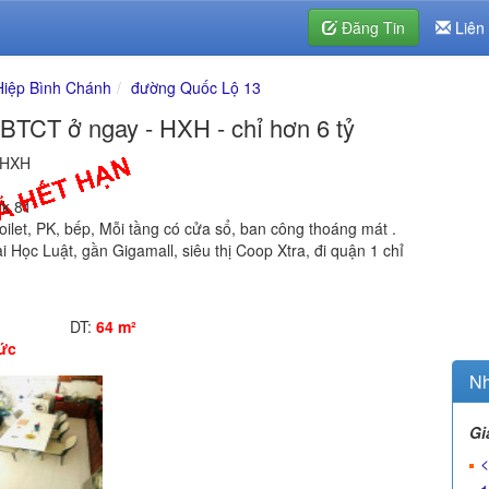
Đăng Tin
Liên
iệp Bình Chánh
đường Quốc Lộ 13
 BTCT ở ngay - HXH - chỉ hơn 6 tỷ
- HXH
rk 81
 toilet, PK, bếp, Mỗi tầng có cửa sổ, ban công thoáng mát .
i Học Luật, gần Gigamall, siêu thị Coop Xtra, đi quận 1 chỉ
DT:
64 m²
ức
Nh
Gi
<