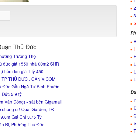
1
2
3
5
Ph
B
Quận Thủ Đức
H
phường Trường Thọ
H
hủ đức giá 1550 nhà 60m2 SHR
L
 hẻm lớn giá 1 tỷ 450
L
I TP THỦ ĐỨC , GẦN VICOM
L
ủ Đức.Gần Ngã Tư Bình Phước
Đư
 Đức 5,9 tỷ
D
m Văn Đồng) - sát bên Gigamall
Đ
đô chung cư Opal Garden, TĐ
Q
9,6m Giá Chỉ 3,75 Tỷ
S
ăn Bi, Phường Thủ Đức
T