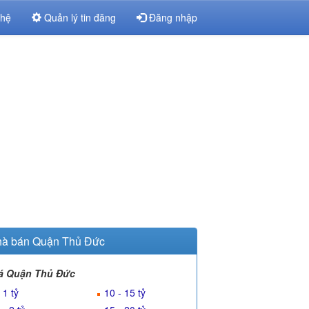
 hệ
Quản lý tin đăng
Đăng nhập
à bán Quận Thủ Đức
á Quận Thủ Đức
 1 tỷ
10 - 15 tỷ