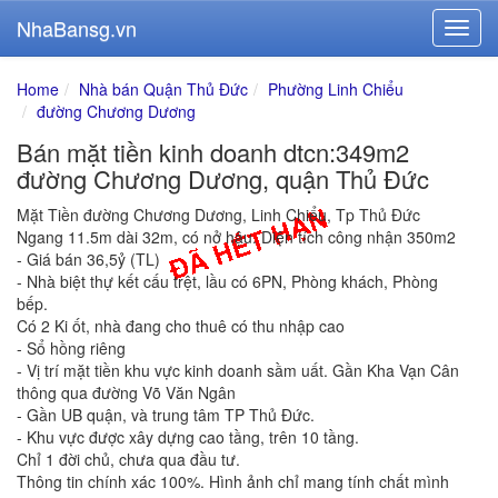
NhaBansg.vn
Home
Nhà bán Quận Thủ Đức
Phường Linh Chiểu
đường Chương Dương
Bán mặt tiền kinh doanh dtcn:349m2
đường Chương Dương, quận Thủ Đức
Mặt Tiền đường Chương Dương, Linh Chiểu, Tp Thủ Đức
Ngang 11.5m dài 32m, có nở hậu. Diện tích công nhận 350m2
- Giá bán 36,5ỷ (TL)
- Nhà biệt thự kết cấu trệt, lầu có 6PN, Phòng khách, Phòng
bếp.
Có 2 Ki ốt, nhà đang cho thuê có thu nhập cao
- Sổ hồng riêng
- Vị trí mặt tiền khu vực kinh doanh sầm uất. Gần Kha Vạn Cân
thông qua đường Võ Văn Ngân
- Gần UB quận, và trung tâm TP Thủ Đức.
- Khu vực được xây dựng cao tầng, trên 10 tầng.
Chỉ 1 đời chủ, chưa qua đầu tư.
Thông tin chính xác 100%. Hình ảnh chỉ mang tính chất mình