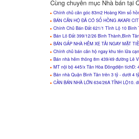
Cùng chuyên mục Nhà bán tại 
Chính chủ căn góc 83m2 Hoàng Kim sổ hồn
BÁN CĂN HỘ ĐÃ CÓ SỔ HỒNG AKARI CITY -
Chính Chủ Bán Đất 621/1 Tỉnh Lộ 10 Bình
Bán Lô Đất 399/12/26 Bình Thành,Bình Tâ
BÁN GẤP NHÀ HẺM XE TẢI NGAY MẶT TIỀ
Chính chủ bán căn hộ ngay khu tên lửa cạn
Bán nhà hẻm thông 8m 439/49 đường Lê V
MT nội bộ 445/x Tân Hòa Đôngdiện tíchĐ
Bán nhà Quận Bình Tân trên 3 tỷ - dưới 4 t
CẦN BÁN NHÀ LỚN 634/26A TỈNH LỘ10. diệ