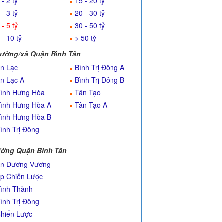
 - 2 tỷ
15 - 20 tỷ
 - 3 tỷ
20 - 30 tỷ
 - 5 tỷ
30 - 50 tỷ
 - 10 tỷ
> 50 tỷ
ường/xã Quận Bình Tân
n Lạc
Bình Trị Đông A
n Lạc A
Bình Trị Đông B
ình Hưng Hòa
Tân Tạo
ình Hưng Hòa A
Tân Tạo A
ình Hưng Hòa B
ình Trị Đông
ờng Quận Bình Tân
n Dương Vương
p Chiến Lược
ình Thành
ình Trị Đông
hiến Lược