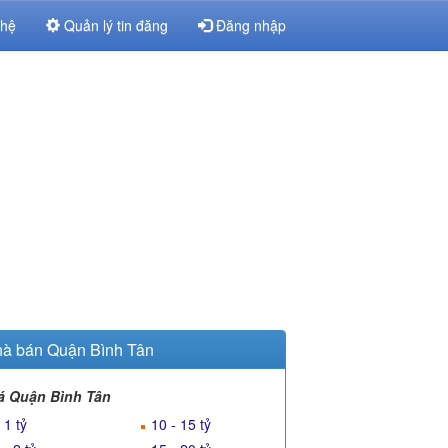
 hệ
Quản lý tin đăng
Đăng nhập
à bán Quận Bình Tân
á Quận Bình Tân
 1 tỷ
10 - 15 tỷ