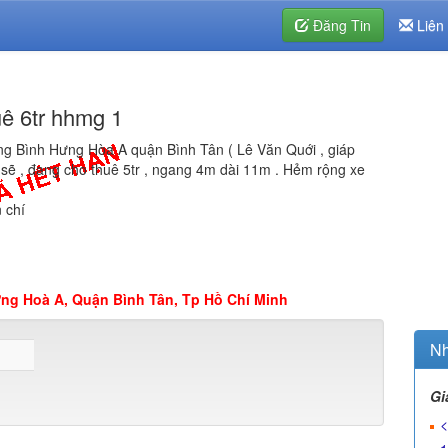
Đăng Tin
Liên
uê 6tr hhmg 1
 Bình Hưng Hòa A quận Bình Tân ( Lê Văn Quới , giáp
 sẽ , đang cho thuê 5tr , ngang 4m dài 11m . Hẻm rộng xe
 chí
ng Hoà A, Quận Bình Tân, Tp Hồ Chí Minh
Nh
Gi
<