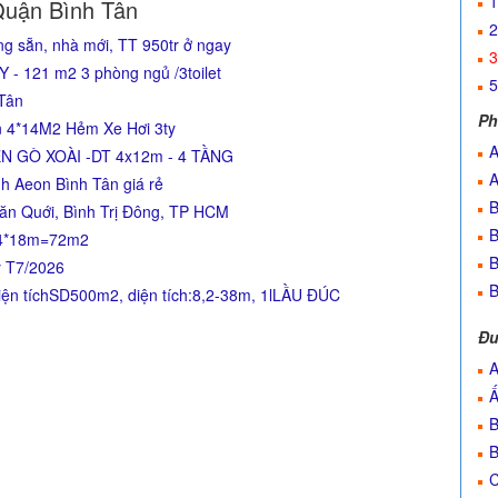
1
Quận Bình Tân
2
g sẵn, nhà mới, TT 950tr ở ngay
3
 121 m2 3 phòng ngủ /3toilet
5
 Tân
Ph
n 4*14M2 Hẻm Xe Hơi 3ty
A
N GÒ XOÀI -DT 4x12m - 4 TẦNG
A
h Aeon Bình Tân giá rẻ
B
ăn Quới, Bình Trị Đông, TP HCM
B
: 4*18m=72m2
B
ỷ T7/2026
B
n tíchSD500m2, diện tích:8,2-38m, 1lLẦU ĐÚC
Đư
A
Ấ
B
B
C