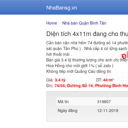
NhaBansg.vn
Home
Nhà bán Quận Bình Tân
Diện tích 4x11m đang cho th
Cần bán căn nhà hẻm 74 đường số 14 phường
sát quận Tân Phú ) . Nhà cấp 4 có lửng sạch
hơi thoải mái .
Bán giá 3.4 tỷ thương lượng cho anh chị thiện
Hoa Hồng cho môi giới 1% ( sổ zalo )
Không tiếp mời Quảng Cáo đăng tin
Giá:
3.4 tỷ
DT:
44 m²
Đ/c:
74/34, Đường Số 14, Phường Bình Hư
Mã tin
319807
Ngày đăng
12-11-2019