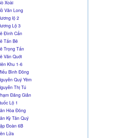
ò Xoài
ồ Văn Long
ương lộ 2
ương Lộ 3
ê Đình Cẩn
ê Tấn Bê
ê Trọng Tấn
ê Văn Quới
iên Khu 1-6
iếu Bình Đông
guyễn Quý Yêm
guyễn Thị Tú
hạm Đăng Giản
uốc Lộ 1
ân Hòa Đông
ân Kỳ Tân Quý
ập Đoàn 6B
ên Lửa