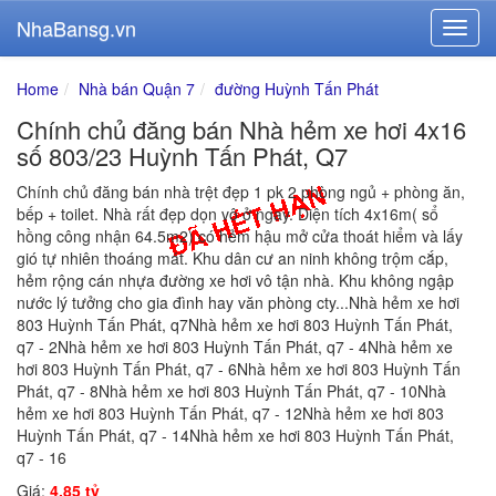
NhaBansg.vn
Home
Nhà bán Quận 7
đường Huỳnh Tấn Phát
Chính chủ đăng bán Nhà hẻm xe hơi 4x16
số 803/23 Huỳnh Tấn Phát, Q7
Chính chủ đăng bán nhà trệt đẹp 1 pk 2 phòng ngủ + phòng ăn,
bếp + toilet. Nhà rất đẹp dọn vô ở ngay. Diện tích 4x16m( sổ
hồng công nhận 64.5m2) có hẻm hậu mở cửa thoát hiểm và lấy
gió tự nhiên thoáng mát. Khu dân cư an ninh không trộm cắp,
hẻm rộng cán nhựa đường xe hơi vô tận nhà. Khu không ngập
nước lý tưởng cho gia đình hay văn phòng cty...Nhà hẻm xe hơi
803 Huỳnh Tấn Phát, q7Nhà hẻm xe hơi 803 Huỳnh Tấn Phát,
q7 - 2Nhà hẻm xe hơi 803 Huỳnh Tấn Phát, q7 - 4Nhà hẻm xe
hơi 803 Huỳnh Tấn Phát, q7 - 6Nhà hẻm xe hơi 803 Huỳnh Tấn
Phát, q7 - 8Nhà hẻm xe hơi 803 Huỳnh Tấn Phát, q7 - 10Nhà
hẻm xe hơi 803 Huỳnh Tấn Phát, q7 - 12Nhà hẻm xe hơi 803
Huỳnh Tấn Phát, q7 - 14Nhà hẻm xe hơi 803 Huỳnh Tấn Phát,
q7 - 16
Giá:
4.85 tỷ