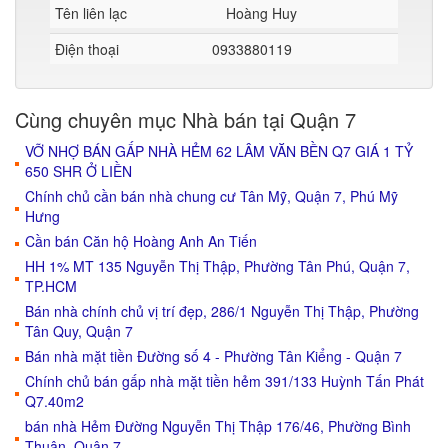
Tên liên lạc
Hoàng Huy
Điện thoại
0933880119
Cùng chuyên mục Nhà bán tại Quận 7
VỠ NHỢ BÁN GẤP NHÀ HẺM 62 LÂM VĂN BỀN Q7 GIÁ 1 TỶ
650 SHR Ở LIỀN
Chính chủ cần bán nhà chung cư Tân Mỹ, Quận 7, Phú Mỹ
Hưng
Cần bán Căn hộ Hoàng Anh An Tiến
HH 1% MT 135 Nguyễn Thị Thập, Phường Tân Phú, Quận 7,
TP.HCM
Bán nhà chính chủ vị trí đẹp, 286/1 Nguyễn Thị Thập, Phường
Tân Quy, Quận 7
Bán nhà mặt tiền Đường số 4 - Phường Tân Kiểng - Quận 7
Chính chủ bán gấp nhà mặt tiền hẻm 391/133 Huỳnh Tấn Phát
Q7.40m2
bán nhà Hẻm Đường Nguyễn Thị Thập 176/46, Phường Bình
Thuận, Quận 7