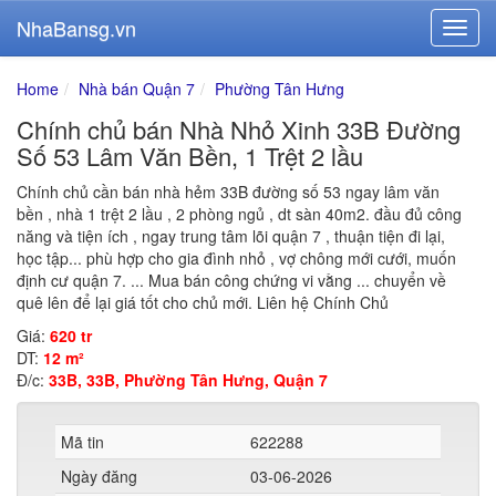
NhaBansg.vn
Home
Nhà bán Quận 7
Phường Tân Hưng
Chính chủ bán Nhà Nhỏ Xinh 33B Đường
Số 53 Lâm Văn Bền, 1 Trệt 2 lầu
Chính chủ cần bán nhà hẻm 33B đường số 53 ngay lâm văn
bền , nhà 1 trệt 2 lầu , 2 phòng ngủ , dt sàn 40m2. đầu đủ công
năng và tiện ích , ngay trung tâm lõi quận 7 , thuận tiện đi lại,
học tập... phù hợp cho gia đình nhỏ , vợ chông mới cưới, muốn
định cư quận 7. ... Mua bán công chứng vi vằng ... chuyển về
quê lên để lại giá tốt cho chủ mới. Liên hệ Chính Chủ
Giá:
620 tr
DT:
12 m²
Đ/c:
33B, 33B, Phường Tân Hưng, Quận 7
Mã tin
622288
Ngày đăng
03-06-2026