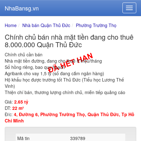
NhaBansg.vn
Home
Nhà bán Quận Thủ Đức
Phường Trường Thọ
Chính chủ bán nhà mặt tiền đang cho thuê
8.000.000 Quận Thủ Đức
Chính chủ cần bán
Nhà mặt tiền đường, đang cho thuê 8 triệu/tháng
Sổ hồng riêng, bao quy hoạch
Agribank cho vay 1,5 tỷ (sổ đang cắm ngân hàng)
Hộ khẩu học được trường tốt Thủ Đức (Tiểu học Lương Thế
Vinh)
Thiện chí bán, thương lượng chính chủ, miễn tiếp quảng cáo
Giá:
2.65 tỷ
DT:
22 m²
Đ/c:
4, Đường 6, Phường Trường Thọ, Quận Thủ Đức, Tp Hồ
Chí Minh
Mã tin
339789