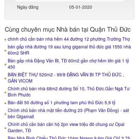
Ngày đăng
05-01-2020
Cùng chuyên mục Nhà bán tại Quận Thủ Đức
chính chủ cần bán nhà hẻm 44 đường 12 phường Trường Thọ
bán gấp nhà đường 19 sau lưng gigamal thủ đức giá 1550 nhà
60m2 SHR
Bán gấp nhà Đặng Văn Bi, TĐ 60m2 gần chợ hẻm lớn giá 1 tỷ
450
BÁN BIỆT THỰ 520m2 - 99/8 ĐẶNG VĂN BI TP THỦ ĐỨC ,
GẦN VICOM
Chính chủ bán nhà 68m2 đường Số 10, Thủ Đức.Gần Ngã Tư
Bình Phước
Bán đất 50 đường số 1 phường tam phú thủ Đức 5,9 tỷ
Chính chủ bán nhà mặt tiền đường 23 (Phạm Văn Đồng) - sát
bên Gigamall
Chính chủ cần bán căn hộ 2pn view triệu đô chung cư Opal
Garden, TĐ
Bán Nhà Bình Chiểu Thủ Đức 104m Ngang 9,6m Giá Chỉ 3,75