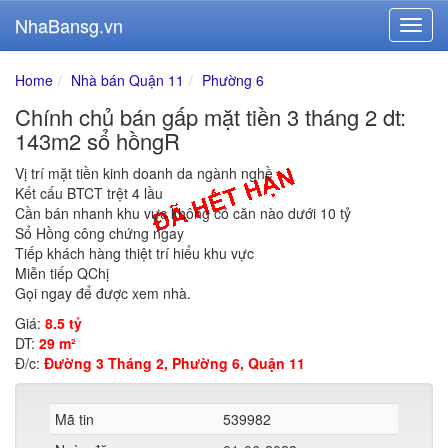
NhaBansg.vn
Home
Nhà bán Quận 11
Phường 6
Chính chủ bán gấp mặt tiền 3 tháng 2 dt:
143m2 sổ hồngR
Vị trí mặt tiền kinh doanh da ngành nghề
Kết cấu BTCT trệt 4 lầu
Cần bán nhanh khu vực không có căn nào dưới 10 tỷ
Sổ Hồng công chứng ngay
Tiếp khách hàng thiệt trí hiểu khu vực
Miễn tiếp QChị
Gọi ngay để được xem nhà.
Giá:
8.5 tỷ
DT:
29 m²
Đ/c:
Đường 3 Tháng 2, Phường 6, Quận 11
Mã tin
539982