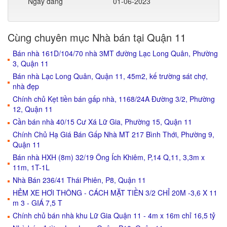
Ngày đăng
01-06-2023
Cùng chuyên mục Nhà bán tại Quận 11
Bán nhà 161D/104/70 nhà 3MT đường Lạc Long Quân, Phường
3, Quận 11
Bán nhà Lạc Long Quân, Quận 11, 45m2, kế trường sát chợ,
nhà đẹp
Chính chủ Kẹt tiền bán gấp nhà, 1168/24A Đường 3/2, Phường
12, Quận 11
Cần bán nhà 40/15 Cư Xá Lữ Gia, Phường 15, Quận 11
Chính Chủ Hạ Giá Bán Gấp Nhà MT 217 Bình Thới, Phường 9,
Quận 11
Bán nhà HXH (8m) 32/19 Ông Ích Khiêm, P,14 Q,11, 3,3m x
11m, 1T-1L
Nhà Bán 236/41 Thái Phiên, P8, Quận 11
HẺM XE HƠI THÔNG - CÁCH MẶT TIỀN 3/2 CHỈ 20M -3,6 X 11
m 3 - GIÁ 7,5 T
Chính chủ bán nhà khu Lữ Gia Quận 11 - 4m x 16m chỉ 16,5 tỷ