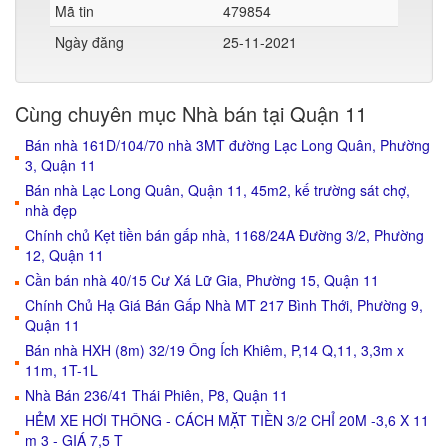
Mã tin
479854
Ngày đăng
25-11-2021
Cùng chuyên mục Nhà bán tại Quận 11
Bán nhà 161D/104/70 nhà 3MT đường Lạc Long Quân, Phường
3, Quận 11
Bán nhà Lạc Long Quân, Quận 11, 45m2, kế trường sát chợ,
nhà đẹp
Chính chủ Kẹt tiền bán gấp nhà, 1168/24A Đường 3/2, Phường
12, Quận 11
Cần bán nhà 40/15 Cư Xá Lữ Gia, Phường 15, Quận 11
Chính Chủ Hạ Giá Bán Gấp Nhà MT 217 Bình Thới, Phường 9,
Quận 11
Bán nhà HXH (8m) 32/19 Ông Ích Khiêm, P,14 Q,11, 3,3m x
11m, 1T-1L
Nhà Bán 236/41 Thái Phiên, P8, Quận 11
HẺM XE HƠI THÔNG - CÁCH MẶT TIỀN 3/2 CHỈ 20M -3,6 X 11
m 3 - GIÁ 7,5 T