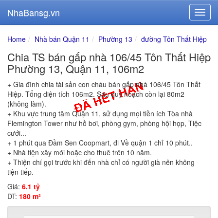
NhaBansg.vn
Home
Nhà bán Quận 11
Phường 13
đường Tôn Thất Hiệp
Chia TS bán gấp nhà 106/45 Tôn Thất Hiệp
Phường 13, Quận 11, 106m2
+ Gia đình chia tài sản con cháu bán gấp nhà 106/45 Tôn Thất
Hiệp. Tổng diện tích 106m2. Sau quy hoạch còn lại 80m2
(không làm).
+ Khu vực trung tâm Quận 11, sử dụng mọi tiền ích Tòa nhà
Flemington Tower như hồ bơi, phòng gym, phòng hội họp, Tiệc
cưới...
+ 1 phút qua Đầm Sen Coopmart, đi Về quận 1 chỉ 10 phút..
+ Nhà tiện xây mới hoặc cho thuê trên 10 năm.
+ Thiện chí gọi trước khi đến nhà chỉ có người già nên không
tiện tiếp.
Giá:
6.1 tỷ
DT:
180 m²