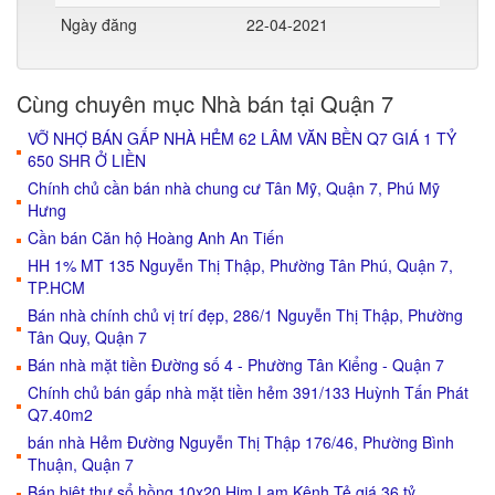
Ngày đăng
22-04-2021
Cùng chuyên mục Nhà bán tại Quận 7
VỠ NHỢ BÁN GẤP NHÀ HẺM 62 LÂM VĂN BỀN Q7 GIÁ 1 TỶ
650 SHR Ở LIỀN
Chính chủ cần bán nhà chung cư Tân Mỹ, Quận 7, Phú Mỹ
Hưng
Cần bán Căn hộ Hoàng Anh An Tiến
HH 1% MT 135 Nguyễn Thị Thập, Phường Tân Phú, Quận 7,
TP.HCM
Bán nhà chính chủ vị trí đẹp, 286/1 Nguyễn Thị Thập, Phường
Tân Quy, Quận 7
Bán nhà mặt tiền Đường số 4 - Phường Tân Kiểng - Quận 7
Chính chủ bán gấp nhà mặt tiền hẻm 391/133 Huỳnh Tấn Phát
Q7.40m2
bán nhà Hẻm Đường Nguyễn Thị Thập 176/46, Phường Bình
Thuận, Quận 7
Bán biệt thự sổ hồng 10x20 Him Lam Kênh Tẻ giá 36 tỷ