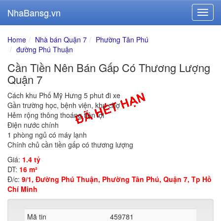
NhaBansg.vn
Home
Nhà bán Quận 7
Phường Tân Phú
đường Phú Thuận
Cần Tiền Nên Bán Gấp Có Thương Lượng
Quận 7
Cách khu Phố Mỹ Hưng 5 phut đi xe
Gần trường học, bệnh viện, khu chợ
Hẻm rộng thông thoáng tiện lợi
Điện nước chính
1 phòng ngủ có máy lạnh
Chính chủ cần tiền gấp có thương lượng
Giá:
1.4 tỷ
DT:
16 m²
Đ/c:
9/1, Đường Phú Thuận, Phường Tân Phú, Quận 7, Tp Hồ
Chí Minh
Mã tin
459781