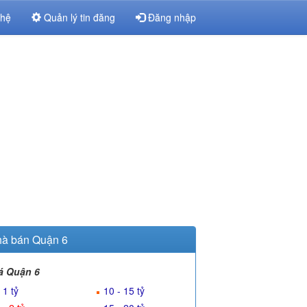
 hệ
Quản lý tin đăng
Đăng nhập
à bán Quận 6
á Quận 6
 1 tỷ
10 - 15 tỷ