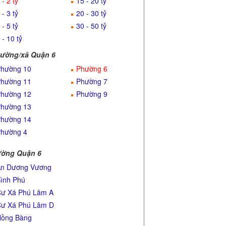
 - 2 tỷ
15 - 20 tỷ
 - 3 tỷ
20 - 30 tỷ
 - 5 tỷ
30 - 50 tỷ
 - 10 tỷ
ường/xã Quận 6
hường 10
Phường 6
hường 11
Phường 7
hường 12
Phường 9
hường 13
hường 14
hường 4
ờng Quận 6
n Dương Vương
ình Phú
ư Xá Phú Lâm A
ư Xá Phú Lâm D
ồng Bàng