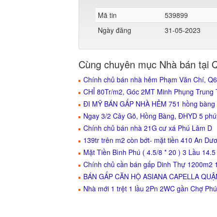
Mã tin
539899
Ngày đăng
31-05-2023
Cùng chuyên mục Nhà bán tại 
Chính chủ bán nhà hẻm Phạm Văn Chí, Q6. 
CHỈ 80Tr/m2, Góc 2MT Minh Phụng Trun
ĐI MỸ BÁN GẤP NHÀ HẺM 751 hồng bàng 
Ngay 3/2 Cây Gõ, Hồng Bàng, ĐHYD 5 phút
Chính chủ bán nhà 21G cư xá Phú Lâm D
139tr trên m2 còn bớt- mặt tiền 410 An Dư
Mặt Tiền Bình Phú ( 4.5/8 * 20 ) 3 Lầu 14.5
Chính chủ cần bán gấp Dinh Thự 1200m2 1
BÁN GẤP CĂN HỘ ASIANA CAPELLA QUẬN 6
Nhà mới 1 trệt 1 lầu 2Pn 2WC gần Chợ Ph