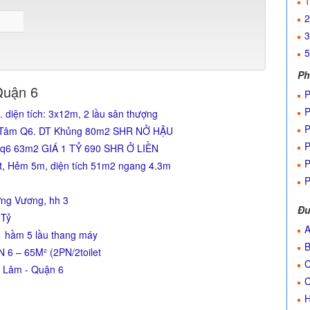
1
2
3
5
Ph
Quận 6
P
P
diện tích: 3x12m, 2 lầu sân thượng
P
g Tâm Q6. DT Khủng 80m2 SHR NỞ HẬU
P
q6 63m2 GIÁ 1 TỶ 690 SHR Ở LIỀN
P
, Hẻm 5m, diện tích 51m2 ngang 4.3m
P
ơng Vương, hh 3
Đư
 Tỷ
A
 hầm 5 lầu thang máy
B
 – 65M² (2PN/2toilet
C
ú Lâm - Quận 6
C
H