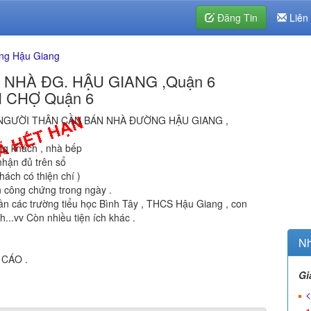
Đăng Tin
Liên
ng Hậu Giang
NHÀ ĐG. HẬU GIANG ,Quận 6
N CHỢ Quận 6
 NGƯỜI THÂN CẦN BÁN NHÀ ĐƯỜNG HẬU GIANG ,
hòng khách , nhà bếp
nhận đủ trên sổ
hách có thiện chí )
ên công chứng trong ngày .
ần các trường tiểu học Bình Tây , THCS Hậu Giang , con
..vv Còn nhiều tiện ích khác .
Nh
 CÁO .
Gi
<