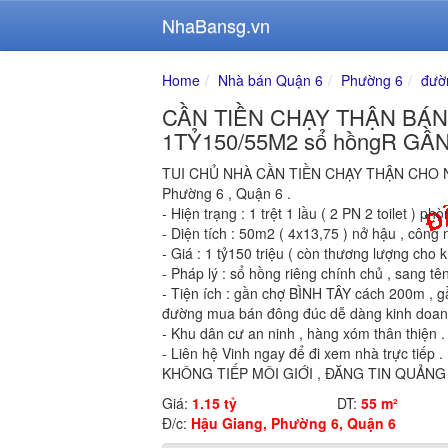
NhaBansg.vn
Home
Nhà bán Quận 6
Phường 6
đườ
CẦN TIỀN CHẠY THẬN BÁN 
1TỶ150/55M2 sổ hồngR GẦ
TUI CHỦ NHÀ CẦN TIỀN CHẠY THẬN CHO
Phường 6 , Quận 6 .
- Hiện trạng : 1 trệt 1 lầu ( 2 PN 2 toilet ) p
- Diện tích : 50m2 ( 4x13,75 ) nở hậu , công 
- Giá : 1 tỷ150 triệu ( còn thương lượng cho k
- Pháp lý : sổ hồng riêng chính chủ , sang t
- Tiện ích : gần chợ BÌNH TÂY cách 200m , g
đường mua bán đông đúc dễ dàng kinh doanh.
- Khu dân cư an ninh , hàng xóm thân thiện .
- Liên hệ Vinh ngay để đi xem nhà trực tiếp .
KHÔNG TIẾP MÔI GIỚI , ĐĂNG TIN QUẢNG
Giá:
1.15 tỷ
DT:
55 m²
Đ/c:
Hậu Giang, Phường 6, Quận 6