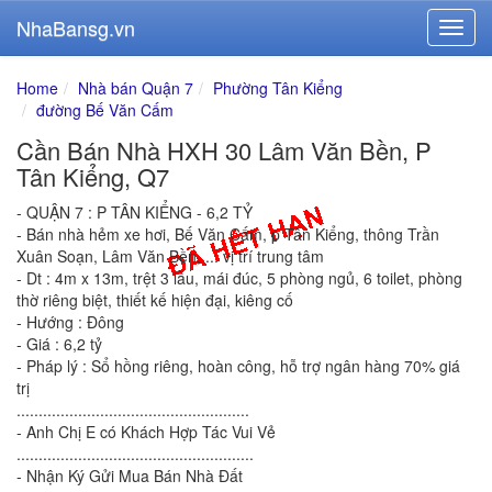
NhaBansg.vn
Home
Nhà bán Quận 7
Phường Tân Kiểng
đường Bế Văn Cấm
Cần Bán Nhà HXH 30 Lâm Văn Bền, P
Tân Kiểng, Q7
- QUẬN 7 : P TÂN KIỂNG - 6,2 TỶ
- Bán nhà hẻm xe hơi, Bế Văn Cấm, p Tân Kiểng, thông Trần
Xuân Soạn, Lâm Văn Bền, ... vị trí trung tâm
- Dt : 4m x 13m, trệt 3 lầu, mái đúc, 5 phòng ngủ, 6 toilet, phòng
thờ riêng biệt, thiết kế hiện đại, kiêng cố
- Hướng : Đông
- Giá : 6,2 tỷ
- Pháp lý : Sổ hồng riêng, hoàn công, hỗ trợ ngân hàng 70% giá
trị
.....................................................
- Anh Chị E có Khách Hợp Tác Vui Vẻ
......................................................
- Nhận Ký Gửi Mua Bán Nhà Đất