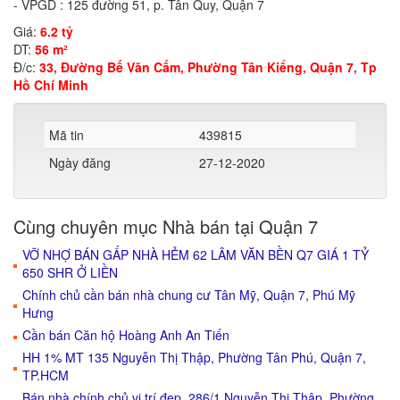
- VPGD : 125 đường 51, p. Tân Quy, Quận 7
Giá:
6.2 tỷ
DT:
56 m²
Đ/c:
33, Đường Bế Văn Cấm, Phường Tân Kiểng, Quận 7, Tp
Hồ Chí Minh
Mã tin
439815
Ngày đăng
27-12-2020
Cùng chuyên mục Nhà bán tại Quận 7
VỠ NHỢ BÁN GẤP NHÀ HẺM 62 LÂM VĂN BỀN Q7 GIÁ 1 TỶ
650 SHR Ở LIỀN
Chính chủ cần bán nhà chung cư Tân Mỹ, Quận 7, Phú Mỹ
Hưng
Cần bán Căn hộ Hoàng Anh An Tiến
HH 1% MT 135 Nguyễn Thị Thập, Phường Tân Phú, Quận 7,
TP.HCM
Bán nhà chính chủ vị trí đẹp, 286/1 Nguyễn Thị Thập, Phường