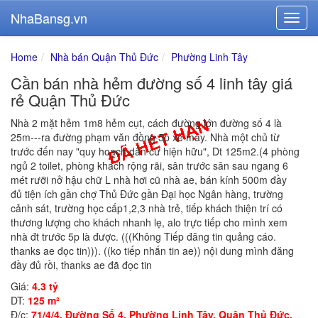
NhaBansg.vn
Home
Nhà bán Quận Thủ Đức
Phường Linh Tây
Cần bán nhà hẻm đường số 4 linh tây giá
rẻ Quận Thủ Đức
Nhà 2 mặt hẻm 1m8 hẻm cụt, cách đường lớn đường số 4 là
25m---ra đường phạm văn đồng 5p xe máy. Nhà một chủ từ
trước đến nay "quy hoạch dân cư hiện hữu", Dt 125m2.(4 phòng
ngủ 2 toilet, phòng khách rộng rãi, sân trước sân sau ngang 6
mét rưỡi nở hậu chữ L nhà hơi cũ nhà ae, bán kính 500m đầy
đủ tiện ích gần chợ Thủ Đức gần Đại học Ngân hàng, trường
cảnh sát, trường học cấp1,2,3 nhà trẻ, tiếp khách thiện trí có
thương lượng cho khách nhanh lẹ, alo trực tiếp cho mình xem
nhà đt trước 5p là được. (((Không Tiếp đăng tin quảng cáo.
thanks ae đọc tin))). ((ko tiếp nhắn tin ae)) nội dung mình đăng
đầy đủ rồi, thanks ae đã đọc tin
Giá:
4.3 tỷ
DT:
125 m²
Đ/c:
71/4/4, Đường Số 4, Phường Linh Tây, Quận Thủ Đức,