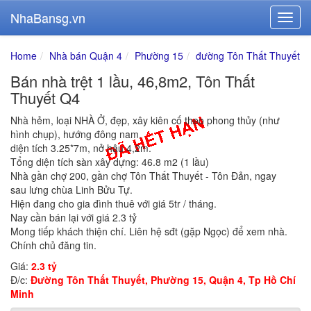
NhaBansg.vn
Home
Nhà bán Quận 4
Phường 15
đường Tôn Thất Thuyết
Bán nhà trệt 1 lầu, 46,8m2, Tôn Thất
Thuyết Q4
Nhà hẻm, loại NHÀ Ở, đẹp, xây kiên cố theo phong thủy (như
hình chụp), hướng đông nam.
diện tích 3.25*7m, nở hậu 4,2m.
Tổng diện tích sàn xây dựng: 46.8 m2 (1 lầu)
Nhà gần chợ 200, gần chợ Tôn Thất Thuyết - Tôn Đản, ngay
sau lưng chùa Linh Bửu Tự.
Hiện đang cho gia đình thuê với giá 5tr / tháng.
Nay cần bán lại với giá 2.3 tỷ
Mong tiếp khách thiện chí. Liên hệ sđt (gặp Ngọc) để xem nhà.
Chính chủ đăng tin.
Giá:
2.3 tỷ
Đ/c:
Đường Tôn Thất Thuyết, Phường 15, Quận 4, Tp Hồ Chí
Minh