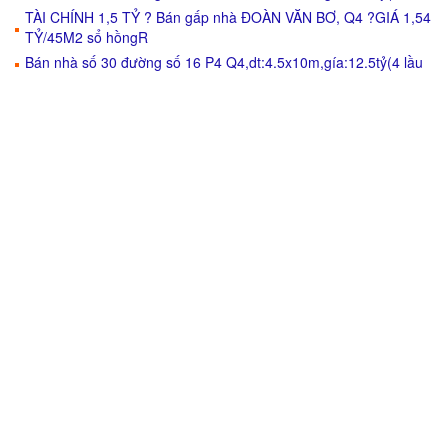
TÀI CHÍNH 1,5 TỶ ? Bán gấp nhà ĐOÀN VĂN BƠ, Q4 ?GIÁ 1,54
TỶ/45M2 sổ hồngR
Bán nhà số 30 đường số 16 P4 Q4,dt:4.5x10m,gía:12.5tỷ(4 lầu