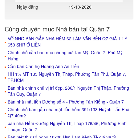
Ngày đăng
19-10-2020
Cùng chuyên mục Nhà bán tại Quận 7
VỠ NHỢ BÁN GẤP NHÀ HẺM 62 LÂM VĂN BỀN Q7 GIÁ 1 TỶ
650 SHR Ở LIỀN
Chính chủ cần bán nhà chung cư Tân Mỹ, Quận 7, Phú Mỹ
Hưng
Cần bán Căn hộ Hoàng Anh An Tiến
HH 1% MT 135 Nguyễn Thị Thập, Phường Tân Phú, Quận 7,
TP.HCM
Bán nhà chính chủ vị trí đẹp, 286/1 Nguyễn Thị Thập, Phường
Tân Quy, Quận 7
Bán nhà mặt tiền Đường số 4 - Phường Tân Kiểng - Quận 7
Chính chủ bán gấp nhà mặt tiền hẻm 391/133 Huỳnh Tấn Phát
Q7.40m2
bán nhà Hẻm Đường Nguyễn Thị Thập 176/46, Phường Bình
Thuận, Quận 7
Bán biệt thự sổ hồng 10x20 Him Lam Kênh Tẻ giá 36 tỷ