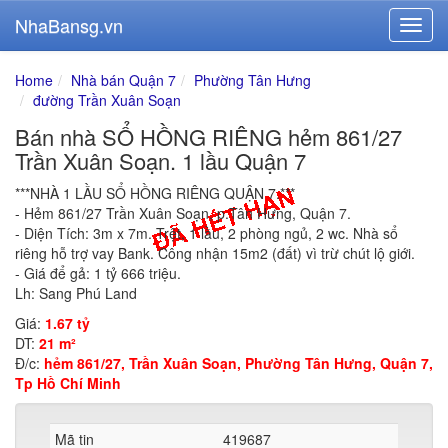
NhaBansg.vn
Home
Nhà bán Quận 7
Phường Tân Hưng
đường Trần Xuân Soạn
Bán nhà SỔ HỒNG RIÊNG hẻm 861/27
Trần Xuân Soạn. 1 lầu Quận 7
***NHÀ 1 LẦU SỔ HỒNG RIÊNG QUẬN 7.***
- Hẻm 861/27 Trần Xuân Soạn, p.Tân Hưng, Quận 7.
- Diện Tích: 3m x 7m. Trệt, 1 lầu, 2 phòng ngủ, 2 wc. Nhà sổ
riêng hỗ trợ vay Bank. Công nhận 15m2 (đất) vì trừ chút lộ giới.
- Giá để gả: 1 tỷ 666 triệu.
Lh: Sang Phú Land
Giá:
1.67 tỷ
DT:
21 m²
Đ/c:
hẻm 861/27, Trần Xuân Soạn, Phường Tân Hưng, Quận 7,
Tp Hồ Chí Minh
Mã tin
419687