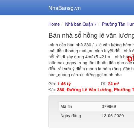
NhaBansg.vn
Home
Nhà bán Quận 7
Phường Tân Hư
Bán nhà sổ hồng lê văn lươn
mình cần bán nhà 380 /../ lê văn lương hẻm 
mặt tiền thoáng mát ,an ninh tuyệt đối ..nhà
hết rồi,dt xây dựng 4m2x5 =21m ...nhà bán b
lottemax ,ngay trung tâm thuận tiện qua các
điều rất vừa ý,điểm mạnh là hẻm rộng..đặc b
hảo,,quảng cáo xin đừng gọi mình nha
Giá:
1.46 tỷ
DT:
24 m²
Đ/c:
380, Đường Lê Văn Lương, Phường T
Mã tin
379969
Ngày đăng
13-06-2020