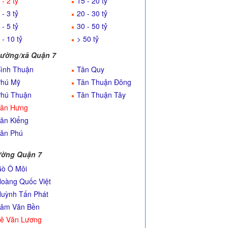
 - 2 tỷ
15 - 20 tỷ
 - 3 tỷ
20 - 30 tỷ
 - 5 tỷ
30 - 50 tỷ
 - 10 tỷ
> 50 tỷ
ường/xã Quận 7
ình Thuận
Tân Quy
hú Mỹ
Tân Thuận Đông
hú Thuận
Tân Thuận Tây
ân Hưng
ân Kiểng
ân Phú
ờng Quận 7
ò Ô Môi
oàng Quốc Việt
uỳnh Tấn Phát
âm Văn Bền
ê Văn Lương