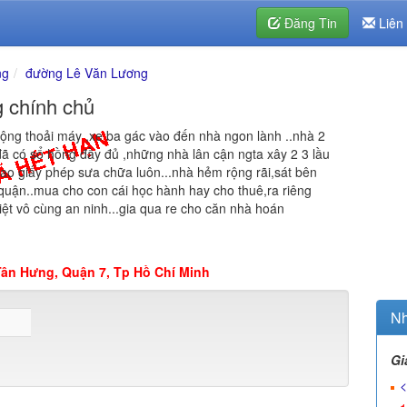
Đăng Tin
Liên
ng
đường Lê Văn Lương
g chính chủ
rộng thoải máy ,xe ba gác vào đến nhà ngon lành ..nhà 2
 đã có sổ hồng đầy đủ ,những nhà lân cận ngta xây 2 3 lầu
ao giấy phép sưa chữa luôn...nhà hẻm rộng rãi,sát bên
 quận..mua cho con cái học hành hay cho thuê,ra riêng
iệt vô cùng an ninh...gia qua re cho căn nhà hoán
ân Hưng, Quận 7, Tp Hồ Chí Minh
Nh
Gi
<