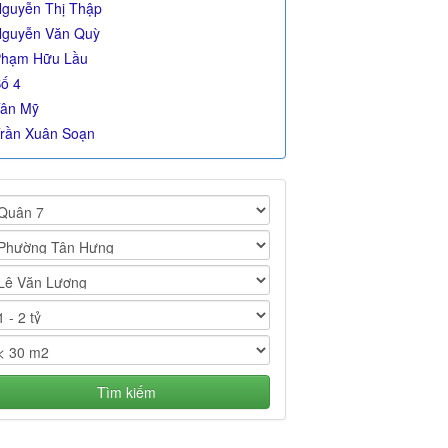
guyễn Thị Thập
guyễn Văn Quỳ
hạm Hữu Lầu
ố 4
ân Mỹ
rần Xuân Soạn
Tìm kiếm