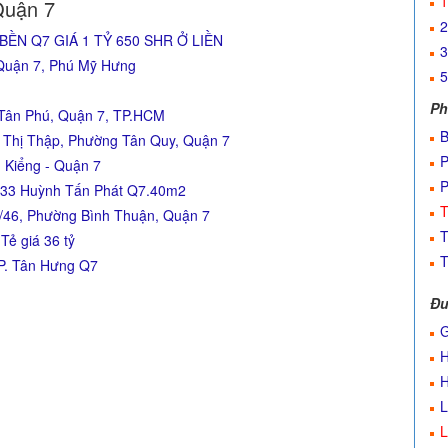
1
Quận 7
2
ỀN Q7 GIÁ 1 TỶ 650 SHR Ở LIỀN
3
 Quận 7, Phú Mỹ Hưng
5
Ph
Tân Phú, Quận 7, TP.HCM
B
ễn Thị Thập, Phường Tân Quy, Quận 7
P
 Kiểng - Quận 7
P
/133 Huỳnh Tấn Phát Q7.40m2
T
46, Phường Bình Thuận, Quận 7
T
Tẻ giá 36 tỷ
T
 P. Tân Hưng Q7
Đư
G
H
H
L
L