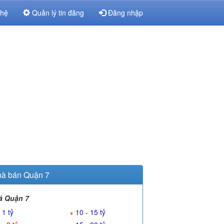
 hệ
Quản lý tin đăng
Đăng nhập
à bán Quận 7
á Quận 7
 1 tỷ
10 - 15 tỷ