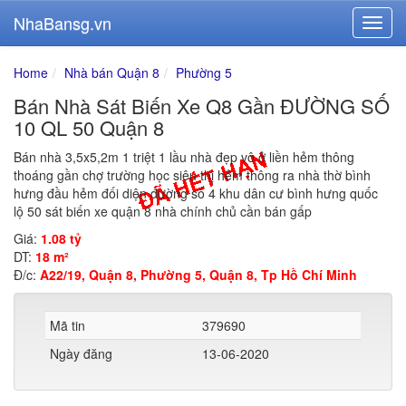
NhaBansg.vn
Home
Nhà bán Quận 8
Phường 5
Bán Nhà Sát Biến Xe Q8 Gần ĐƯỜNG SỐ
10 QL 50 Quận 8
Bán nhà 3,5x5,2m 1 triệt 1 lầu nhà đẹp vô ở liền hẻm thông
thoáng gần chợ trường học siêu thị hẻm thông ra nhà thờ bình
hưng đầu hẻm đối diện đường số 4 khu dân cư bình hưng quốc
lộ 50 sát biến xe quận 8 nhà chính chủ cần bán gấp
Giá:
1.08 tỷ
DT:
18 m²
Đ/c:
A22/19, Quận 8, Phường 5, Quận 8, Tp Hồ Chí Minh
Mã tin
379690
Ngày đăng
13-06-2020