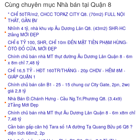
Cùng chuyên mục Nhà bán tại Quận 8
* CHỈ 50TR/m2, CHCC TOPAZ CITY Q8. (70m2) FULL NỘI
THẤT, GẦN BV
Nhỉnh 4 tỷ, nhà khu vip Âu Dương Lân Q8. (43m2) SHR-HC
2tầng MỚI ĐẸP
CHỈ 6 TỶ 100, SHR, CHỈ 10m ĐẾN MẶT TIỀN PHẠM HÙNG-
ÔTÔ ĐỔ CỬA, MỚI ĐẸP
Chính chủ bán nhà MT thụt đường Âu Dương Lân Quận 8 - 6m
x 8m chỉ 7,48 tỷ
CHỈ 16,5 TỶ - HĐT 160TR/THÁNG - 20p CHDV - HẺM 8M -
GIÁP QUẬN 1
Chính chủ bán căn B1 - 25 - 15 chung cư City Gate, 2pn, 2wc
giá 2,8 tỷ
Nhà Bán Đ.Chánh Hưng - Cầu Ng.Tri.Phương Q8. (3.4x9)
2Tầng Mới Đẹp
Chính chủ bán nhà MT thụt Âu Dương Lân Quận 8 - 6m x8m chỉ
7,48 tỷ
Cần bán gấp căn hộ Tara số 1A đường Tạ Quang Bửu p6 Q8 ?
diện tích 68m2, 2p