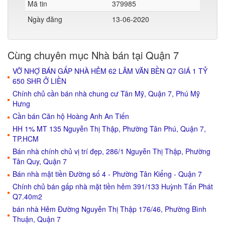
Mã tin
379985
Ngày đăng
13-06-2020
Cùng chuyên mục Nhà bán tại Quận 7
VỠ NHỢ BÁN GẤP NHÀ HẺM 62 LÂM VĂN BỀN Q7 GIÁ 1 TỶ
650 SHR Ở LIỀN
Chính chủ cần bán nhà chung cư Tân Mỹ, Quận 7, Phú Mỹ
Hưng
Cần bán Căn hộ Hoàng Anh An Tiến
HH 1% MT 135 Nguyễn Thị Thập, Phường Tân Phú, Quận 7,
TP.HCM
Bán nhà chính chủ vị trí đẹp, 286/1 Nguyễn Thị Thập, Phường
Tân Quy, Quận 7
Bán nhà mặt tiền Đường số 4 - Phường Tân Kiểng - Quận 7
Chính chủ bán gấp nhà mặt tiền hẻm 391/133 Huỳnh Tấn Phát
Q7.40m2
bán nhà Hẻm Đường Nguyễn Thị Thập 176/46, Phường Bình
Thuận, Quận 7