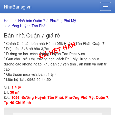
NhaBansg.vn
Home
Nhà bán Quận 7
Phường Phú Mỹ
đường Huỳnh Tấn Phát
Bán nhà Quận 7 giá rẻ
* Chính Chủ cần bán nhà Hẻm 1056 Huỳnh Tấn Phát. Quận 7
* Diện tích 3×8 nở hậu 3,7m
* Đường xe hơi. cách đường Huỳnh Tấn Phát 50m
* Gần chợ . siêu thị. trường học. cách Phú Mỹ Hưng 5 phút.
đường cao không ngập. khu dân cư yên tĩnh . an ninh và dân trí
cao
* Giá thuận mua vừa bán : 1 tỷ 4
* Liên hệ Tài : 0962.50.44.50
Giá:
1.4 tỷ
DT:
30 m²
Đ/c:
1056, Đường Huỳnh Tấn Phát, Phường Phú Mỹ, Quận 7,
Tp Hồ Chí Minh