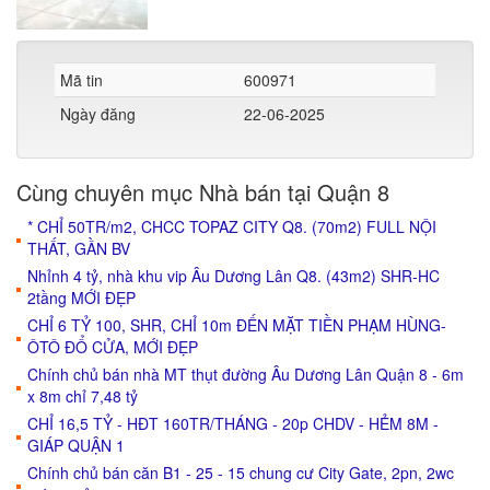
Mã tin
600971
Ngày đăng
22-06-2025
Cùng chuyên mục Nhà bán tại Quận 8
* CHỈ 50TR/m2, CHCC TOPAZ CITY Q8. (70m2) FULL NỘI
THẤT, GẦN BV
Nhỉnh 4 tỷ, nhà khu vip Âu Dương Lân Q8. (43m2) SHR-HC
2tầng MỚI ĐẸP
CHỈ 6 TỶ 100, SHR, CHỈ 10m ĐẾN MẶT TIỀN PHẠM HÙNG-
ÔTÔ ĐỔ CỬA, MỚI ĐẸP
Chính chủ bán nhà MT thụt đường Âu Dương Lân Quận 8 - 6m
x 8m chỉ 7,48 tỷ
CHỈ 16,5 TỶ - HĐT 160TR/THÁNG - 20p CHDV - HẺM 8M -
GIÁP QUẬN 1
Chính chủ bán căn B1 - 25 - 15 chung cư City Gate, 2pn, 2wc