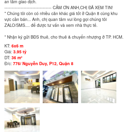
an tâm giao dịch.
-------------------------------- CẢM ƠN ANH,CHỊ ĐÃ XEM TIN!
* Chúng tôi còn có nhiều căn khác giá tốt ở Quận 8 cùng khu
vực cần bán... Anh, chị quan tâm vui lòng gọi chúng tôi
ZALO/SMS.... để được tư vấn và xem nhà thực tế.
* Nhận ký gửi BĐS thuê, cho thuê & chuyển nhượng ở TP. HCM.
KT:
6x6 m
Giá:
3.95 tỷ
DT:
36 m²
Đ/c:
776/ Nguyễn Duy, P12, Quận 8