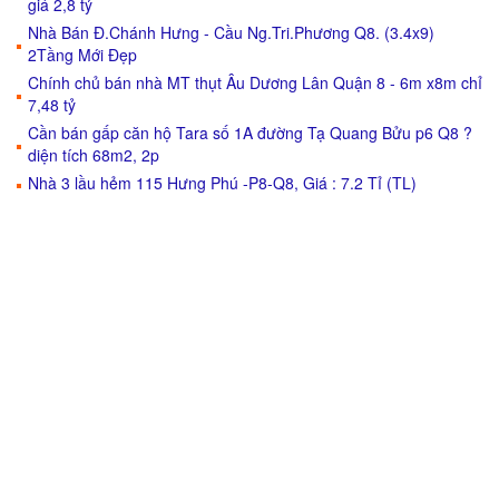
giá 2,8 tỷ
Nhà Bán Đ.Chánh Hưng - Cầu Ng.Tri.Phương Q8. (3.4x9)
2Tầng Mới Đẹp
Chính chủ bán nhà MT thụt Âu Dương Lân Quận 8 - 6m x8m chỉ
7,48 tỷ
Cần bán gấp căn hộ Tara số 1A đường Tạ Quang Bửu p6 Q8 ?
diện tích 68m2, 2p
Nhà 3 lầu hẻm 115 Hưng Phú -P8-Q8, Giá : 7.2 Tỉ (TL)