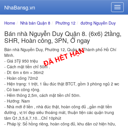
NhaBansg.vn
Home
Nhà bán Quận 8
Phường 12
đường Nguyễn Duy
Bán nhà Nguyễn Duy Quận 8. (6x6) 2tầng,
SHR, Hoàn công, 3PN, Ở ngay
Bán nhà Nguyễn Duy, Phường 12, Quận 8, Thành phố Hồ Chí
Minh.
- Giá 3Tỷ 950 triệu
- Cách mặt tiền chỉ 50m .
- Dt: 6m x 6m = 36m2
- Hoàn công 72m2
- Hiện trạng: 1 trệt, 1 lầu đúc thật BTCT, gồm 3 phòng ngủ 2 wc
. Có ban công rộng.
- Hẻm thông 2,5m, cách mặt tiền chỉ 50m.
- Hướng: Nam
- Nhà mới ở liền , nhà đúc thật, hoàn công đủ ,,gần mặt tiền
đường , vị trí đẹp siêu thoáng mát, thuận tiện các quận trung
tâm Q1,3,5,6,7,10…Chỉ 10phút
- Pháp lý: Sổ hồng riêng, hoàn công đủ, khu dân cứ hiện hữu,