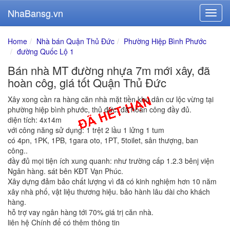
NhaBansg.vn
Home
Nhà bán Quận Thủ Đức
Phường Hiệp Bình Phước
đường Quốc Lộ 1
Bán nhà MT đường nhựa 7m mới xây, đã
hoàn côg, giá tốt Quận Thủ Đức
Xây xong cần ra hàng căn nhà mặt tiền khu dân cư lộc vừng tại
phường hiệp bình phước, thủ đức. đã hoàn công đầy đủ.
diện tích: 4x14m
với công năng sử dụng: 1 trệt 2 lầu 1 lửng 1 tum
có 4pn, 1PK, 1PB, 1gara oto, 1PT, 5toilet, sân thượng, ban
công..
đầy đủ mọi tiện ích xung quanh: như trường cấp 1.2.3 bênj viện
Ngân hàng. sát bên KĐT Vạn Phúc.
Xây dựng đảm bảo chất lượng vì đã có kinh nghiệm hơn 10 năm
xây nhà phố, vật liệu thương hiệu. bảo hành lâu dài cho khách
hàng.
hỗ trợ vay ngân hàng tới 70% giá trị căn nhà.
liên hệ Chính để có thêm thông tin