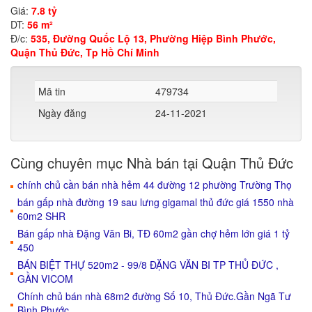
Giá:
7.8 tỷ
DT:
56 m²
Đ/c:
535, Đường Quốc Lộ 13, Phường Hiệp Bình Phước,
Quận Thủ Đức, Tp Hồ Chí Minh
Mã tin
479734
Ngày đăng
24-11-2021
Cùng chuyên mục Nhà bán tại Quận Thủ Đức
chính chủ cần bán nhà hẻm 44 đường 12 phường Trường Thọ
bán gấp nhà đường 19 sau lưng gigamal thủ đức giá 1550 nhà
60m2 SHR
Bán gấp nhà Đặng Văn Bi, TĐ 60m2 gần chợ hẻm lớn giá 1 tỷ
450
BÁN BIỆT THỰ 520m2 - 99/8 ĐẶNG VĂN BI TP THỦ ĐỨC ,
GẦN VICOM
Chính chủ bán nhà 68m2 đường Số 10, Thủ Đức.Gần Ngã Tư
Bình Phước