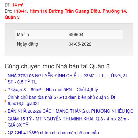
DT:
14 m²
Đ/c:
118/41, Hẻm 118 Đường Trần Quang Diệu, Phường 14,
Quận 3
Mã tin
499604
Ngày đăng
04-05-2022
Cùng chuyên mục Nhà bán tại Quận 3
NHÀ 376/106 NGUYỄN ĐÌNH CHIỂU - 23M2 - 1T,1 LỬNG, 3L,
ST - 6.5 TỶ TL
? Quận 3 – 60m² – Nhà mới 5PN – Chốt 4,9 tỷ
Chính chủ bán tòa nhà 575/10 điện biên phủ quận 3 Dt
6,5x16,5l giá32t
BÁN NHÀ 262/26 CÁCH MẠNG THÁNG 8, PHƯỜNG NHIÊU lỘC
GIÁM 15 TỶ - MT NGUYỄN THỊ MINH KHAI, Q.3 - 4m x 23m -
GIÁ 3X TỶ
Q3 CHỈ 4TỶ850 chính chủ bán căn hộ cao cấp