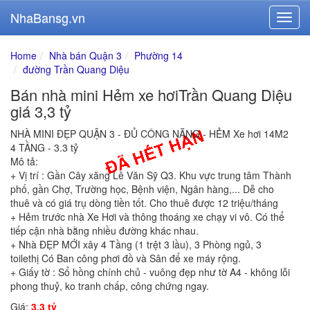
NhaBansg.vn
Home
Nhà bán Quận 3
Phường 14
đường Trần Quang Diệu
Bán nhà mini Hẻm xe hơiTrần Quang Diệu
giá 3,3 tỷ
NHÀ MINI ĐẸP QUẬN 3 - ĐỦ CÔNG NĂNG - HẺM Xe hơi 14M2
4 TẦNG - 3.3 tỷ
Mô tả:
+ Vị trí : Gần Cây xăng Lê Văn Sỹ Q3. Khu vực trung tâm Thành
phố, gần Chợ, Trường học, Bệnh viện, Ngân hàng,... Dễ cho
thuê và có giá trụ dòng tiền tốt. Cho thuê được 12 triệu/tháng
+ Hẻm trước nhà Xe Hơi và thông thoáng xe chạy vi vô. Có thể
tiếp cận nhà bằng nhiều đường khác nhau.
+ Nhà ĐẸP MỚI xây 4 Tầng (1 trệt 3 lầu), 3 Phòng ngủ, 3
toilethị Có Ban công phơi đồ và Sân để xe máy rộng.
+ Giấy tờ : Sổ hồng chính chủ - vuông đẹp như tờ A4 - không lỗi
phong thuỷ, ko tranh chấp, công chứng ngay.
Giá:
3.3 tỷ