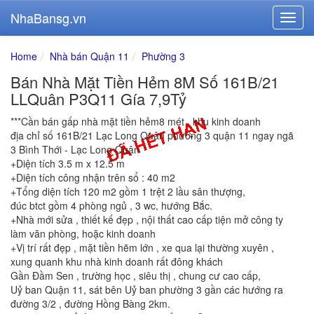
NhaBansg.vn
Home
Nhà bán Quận 11
Phường 3
Bán Nhà Mặt Tiền Hẻm 8M Số 161B/21
LLQuân P3Q11 Gía 7,9Tỷ
***Cần bán gấp nhà mặt tiền hẻm8 mét , khu kinh doanh
địa chỉ số 161B/21 Lạc Long Quân phường 3 quận 11 ngay ngã
3 Bình Thới - Lạc Long Quân
+Diện tích 3.5 m x 12.5 m
+Diện tích công nhận trên sổ : 40 m2
+Tổng diện tích 120 m2 gồm 1 trệt 2 lầu sân thượng,
đúc btct gồm 4 phòng ngủ , 3 wc, hướng Bắc.
+Nhà mới sửa , thiết kế đẹp , nội thất cao cấp tiện mở công ty
làm văn phòng, hoặc kinh doanh
+Vị trí rất đẹp , mặt tiền hẽm lớn , xe qua lại thường xuyên ,
xung quanh khu nhà kinh doanh rất đông khách
Gần Đầm Sen , trường học , siêu thị , chung cư cao cấp,
Uỷ ban Quận 11, sát bên Uỷ ban phường 3 gần các hướng ra
đường 3/2 , đường Hồng Bàng 2km.