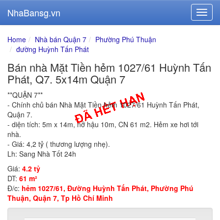
NhaBansg.vn
Home
Nhà bán Quận 7
Phường Phú Thuận
đường Huỳnh Tấn Phát
Bán nhà Mặt Tiền hẻm 1027/61 Huỳnh Tấn
Phát, Q7. 5x14m Quận 7
**QUẬN 7**
- Chính chủ bán Nhà Mặt Tiền hẻm 1027/61 Huỳnh Tấn Phát,
Quận 7.
- diện tích: 5m x 14m, nở hậu 10m, CN 61 m2. Hẻm xe hơi tới
nhà.
- Giá: 4,2 tỷ ( thương lượng nhẹ).
Lh: Sang Nhà Tốt 24h
Giá:
4.2 tỷ
DT:
61 m²
Đ/c:
hẻm 1027/61, Đường Huỳnh Tấn Phát, Phường Phú
Thuận, Quận 7, Tp Hồ Chí Minh