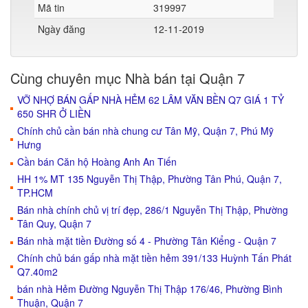
Mã tin
319997
Ngày đăng
12-11-2019
Cùng chuyên mục Nhà bán tại Quận 7
VỠ NHỢ BÁN GẤP NHÀ HẺM 62 LÂM VĂN BỀN Q7 GIÁ 1 TỶ
650 SHR Ở LIỀN
Chính chủ cần bán nhà chung cư Tân Mỹ, Quận 7, Phú Mỹ
Hưng
Cần bán Căn hộ Hoàng Anh An Tiến
HH 1% MT 135 Nguyễn Thị Thập, Phường Tân Phú, Quận 7,
TP.HCM
Bán nhà chính chủ vị trí đẹp, 286/1 Nguyễn Thị Thập, Phường
Tân Quy, Quận 7
Bán nhà mặt tiền Đường số 4 - Phường Tân Kiểng - Quận 7
Chính chủ bán gấp nhà mặt tiền hẻm 391/133 Huỳnh Tấn Phát
Q7.40m2
bán nhà Hẻm Đường Nguyễn Thị Thập 176/46, Phường Bình
Thuận, Quận 7