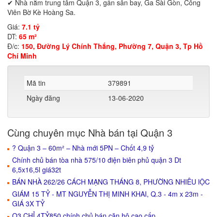
✔ Nhà nằm trung tâm Quận 3, gần sân bay, Ga Sài Gòn, Công
Viên Bờ Kè Hoàng Sa.
Giá:
7.1 tỷ
DT:
65 m²
Đ/c:
150, Đường Lý Chính Thắng, Phường 7, Quận 3, Tp Hồ
Chí Minh
Mã tin
379891
Ngày đăng
13-06-2020
Cùng chuyên mục Nhà bán tại Quận 3
? Quận 3 – 60m² – Nhà mới 5PN – Chốt 4,9 tỷ
Chính chủ bán tòa nhà 575/10 điện biên phủ quận 3 Dt
6,5x16,5l giá32t
BÁN NHÀ 262/26 CÁCH MẠNG THÁNG 8, PHƯỜNG NHIÊU lỘC
GIÁM 15 TỶ - MT NGUYỄN THỊ MINH KHAI, Q.3 - 4m x 23m -
GIÁ 3X TỶ
Q3 CHỈ 4TỶ850 chính chủ bán căn hộ cao cấp