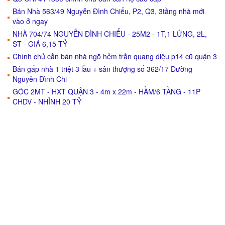
Bán Nhà 563/49 Nguyễn Đình Chiểu, P2, Q3, 3tầng nhà mới
vào ở ngay
NHÀ 704/74 NGUYỄN ĐÌNH CHIỂU - 25M2 - 1T,1 LỬNG, 2L,
ST - GIÁ 6,15 TỶ
Chính chủ cần bán nhà ngõ hẻm trần quang diệu p14 cũ quận 3
Bán gấp nhà 1 triệt 3 lầu + sân thượng số 362/17 Đường
Nguyễn Đình Chi
GÓC 2MT - HXT QUẬN 3 - 4m x 22m - HẦM/6 TẦNG - 11P
CHDV - NHỈNH 20 TỶ