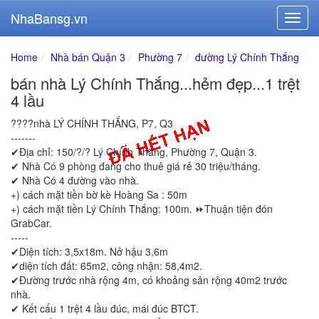
NhaBansg.vn
Home
Nhà bán Quận 3
Phường 7
đường Lý Chính Thắng
bán nhà Lý Chính Thắng...hẻm đẹp...1 trệt
4 lầu
????nhà LÝ CHÍNH THẮNG, P7, Q3
-------
✔Địa chỉ: 150/?/? Lý Chính Thắng, Phường 7, Quận 3.
✔ Nhà Có 9 phòng đang cho thuê giá rẻ 30 triệu/tháng.
✔ Nhà Có 4 đường vào nhà.
+) cách mặt tiền bờ kè Hoàng Sa : 50m
+) cách mặt tiền Lý Chính Thắng: 100m. ⏩Thuận tiện đón
GrabCar.
-----
✔Diện tích: 3,5x18m. Nở hậu 3,6m
✔diện tích đất: 65m2, công nhận: 58,4m2.
✔Đường trước nhà rộng 4m, có khoảng sân rộng 40m2 trước
nhà.
✔ Kết cấu 1 trệt 4 lầu đúc, mái đúc BTCT.