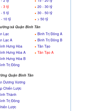
 - 2 tỷ
15 - 20 tỷ
 - 3 tỷ
20 - 30 tỷ
 - 5 tỷ
30 - 50 tỷ
 - 10 tỷ
> 50 tỷ
ường/xã Quận Bình Tân
n Lạc
Bình Trị Đông A
n Lạc A
Bình Trị Đông B
ình Hưng Hòa
Tân Tạo
ình Hưng Hòa A
Tân Tạo A
ình Hưng Hòa B
ình Trị Đông
ờng Quận Bình Tân
n Dương Vương
p Chiến Lược
ình Thành
ình Trị Đông
hiến Lược