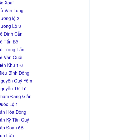
ò Xoài
ồ Văn Long
ương lộ 2
ương Lộ 3
ê Đình Cẩn
ê Tấn Bê
ê Trọng Tấn
ê Văn Quới
iên Khu 1-6
iếu Bình Đông
guyễn Quý Yêm
guyễn Thị Tú
hạm Đăng Giản
uốc Lộ 1
ân Hòa Đông
ân Kỳ Tân Quý
ập Đoàn 6B
ên Lửa