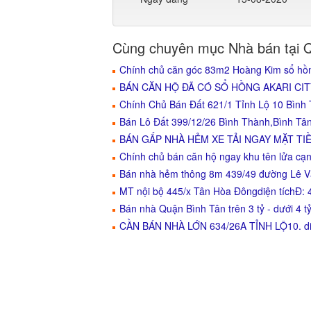
Cùng chuyên mục Nhà bán tại 
Chính chủ căn góc 83m2 Hoàng Kim sổ hồn
BÁN CĂN HỘ ĐÃ CÓ SỔ HỒNG AKARI CITY -
Chính Chủ Bán Đất 621/1 Tỉnh Lộ 10 Bình
Bán Lô Đất 399/12/26 Bình Thành,Bình Tâ
BÁN GẤP NHÀ HẺM XE TẢI NGAY MẶT TIỀ
Chính chủ bán căn hộ ngay khu tên lửa cạn
Bán nhà hẻm thông 8m 439/49 đường Lê V
MT nội bộ 445/x Tân Hòa Đôngdiện tíchĐ
Bán nhà Quận Bình Tân trên 3 tỷ - dưới 4 t
CẦN BÁN NHÀ LỚN 634/26A TỈNH LỘ10. diệ