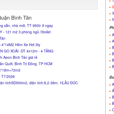
1
2
3
Quận Bình Tân
5
g sẵn, nhà mới, TT 950tr ở ngay
Ph
 121 m2 3 phòng ngủ /3toilet
A
 Tân
A
n 4*14M2 Hẻm Xe Hơi 3ty
B
N GÒ XOÀI -DT 4x12m - 4 TẦNG
B
h Aeon Bình Tân giá rẻ
B
ăn Quới, Bình Trị Đông, TP HCM
B
: 4*18m=72m2
ỷ T7/2026
Đư
n tíchSD500m2, diện tích:8,2-38m, 1lLẦU ĐÚC
A
Ấ
B
B
C