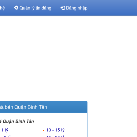
 hệ
Quản lý tin đăng
Đăng nhập
à bán Quận Bình Tân
á Quận Bình Tân
 1 tỷ
10 - 15 tỷ