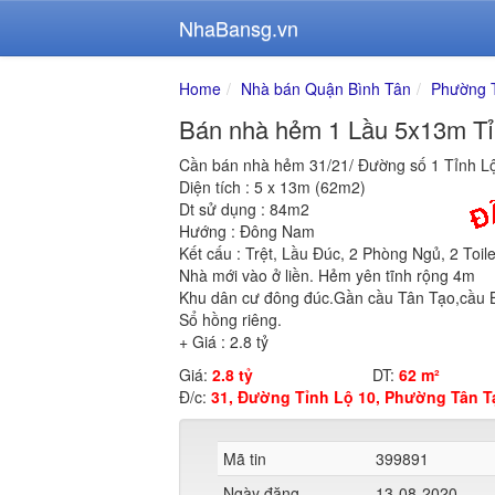
NhaBansg.vn
Home
Nhà bán Quận Bình Tân
Phường 
Bán nhà hẻm 1 Lầu 5x13m Tỉ
Cần bán nhà hẻm 31/21/ Đường số 1 Tỉnh L
Diện tích : 5 x 13m (62m2)
Dt sử dụng : 84m2
Hướng : Đông Nam
Kết cấu : Trệt, Lầu Đúc, 2 Phòng Ngủ, 2 Toile
Nhà mới vào ở liền. Hẻm yên tĩnh rộng 4m
Khu dân cư đông đúc.Gần cầu Tân Tạo,cầu B
Sổ hồng riêng.
+ Giá : 2.8 tỷ
Giá:
2.8 tỷ
DT:
62 m²
Đ/c:
31, Đường Tỉnh Lộ 10, Phường Tân T
Mã tin
399891
Ngày đăng
13-08-2020