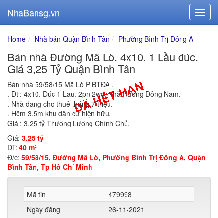
NhaBansg.vn
Home
Nhà bán Quận Bình Tân
Phường Bình Trị Đông A
Bán nhà Đường Mã Lò. 4x10. 1 Lầu đúc.
Giá 3,25 Tỷ Quận Bình Tân
Bán nhà 59/58/15 Mã Lò P BTĐA .
. Dt : 4x10. Đúc 1 Lầu. 2pn 2wc. Nhà Hướng Đông Nam.
. Nhà đang cho thuê tháng 7 triệu.
. Hẽm 3,5m khu dân cư hiện hữu.
Giá : 3,25 tỷ Thương Lượng Chính Chủ.
Giá:
3.25 tỷ
DT:
40 m²
Đ/c:
59/58/15, Đường Mã Lò, Phường Bình Trị Đông A, Quận
Bình Tân, Tp Hồ Chí Minh
Mã tin
479998
Ngày đăng
26-11-2021