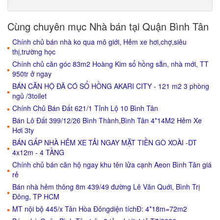
Cùng chuyên mục Nhà bán tại Quận Bình Tân
Chính chủ bán nhà ko qua mô giới, Hẻm xe hơi,chợ,siêu
thị,trường học
Chính chủ căn góc 83m2 Hoàng Kim sổ hồng sẵn, nhà mới, TT
950tr ở ngay
BÁN CĂN HỘ ĐÃ CÓ SỔ HỒNG AKARI CITY - 121 m2 3 phòng
ngủ /3toilet
Chính Chủ Bán Đất 621/1 Tỉnh Lộ 10 Bình Tân
Bán Lô Đất 399/12/26 Bình Thành,Bình Tân 4*14M2 Hẻm Xe
Hơi 3ty
BÁN GẤP NHÀ HẺM XE TẢI NGAY MẶT TIỀN GÒ XOÀI -DT
4x12m - 4 TẦNG
Chính chủ bán căn hộ ngay khu tên lửa cạnh Aeon Bình Tân giá
rẻ
Bán nhà hẻm thông 8m 439/49 đường Lê Văn Quới, Bình Trị
Đông, TP HCM
MT nội bộ 445/x Tân Hòa Đôngdiện tíchĐ: 4*18m=72m2