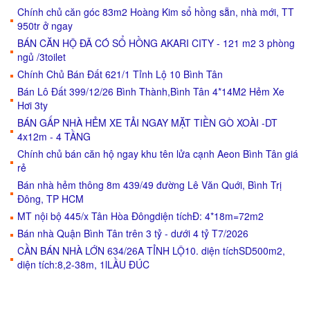
Chính chủ căn góc 83m2 Hoàng Kim sổ hồng sẵn, nhà mới, TT
950tr ở ngay
BÁN CĂN HỘ ĐÃ CÓ SỔ HỒNG AKARI CITY - 121 m2 3 phòng
ngủ /3toilet
Chính Chủ Bán Đất 621/1 Tỉnh Lộ 10 Bình Tân
Bán Lô Đất 399/12/26 Bình Thành,Bình Tân 4*14M2 Hẻm Xe
Hơi 3ty
BÁN GẤP NHÀ HẺM XE TẢI NGAY MẶT TIỀN GÒ XOÀI -DT
4x12m - 4 TẦNG
Chính chủ bán căn hộ ngay khu tên lửa cạnh Aeon Bình Tân giá
rẻ
Bán nhà hẻm thông 8m 439/49 đường Lê Văn Quới, Bình Trị
Đông, TP HCM
MT nội bộ 445/x Tân Hòa Đôngdiện tíchĐ: 4*18m=72m2
Bán nhà Quận Bình Tân trên 3 tỷ - dưới 4 tỷ T7/2026
CẦN BÁN NHÀ LỚN 634/26A TỈNH LỘ10. diện tíchSD500m2,
diện tích:8,2-38m, 1lLẦU ĐÚC