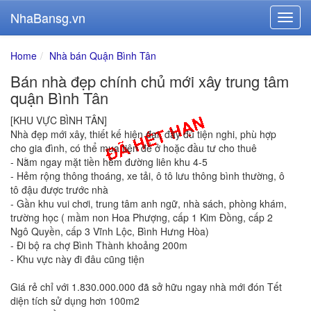
NhaBansg.vn
Home
Nhà bán Quận Bình Tân
Bán nhà đẹp chính chủ mới xây trung tâm
quận Bình Tân
[KHU VỰC BÌNH TÂN]
Nhà đẹp mới xây, thiết kế hiện đại, đầy đủ tiện nghi, phù hợp
cho gia đình, có thể mua tiện để ở hoặc đầu tư cho thuê
- Nằm ngay mặt tiền hẻm đường liên khu 4-5
- Hẻm rộng thông thoáng, xe tải, ô tô lưu thông bình thường, ô
tô đậu được trước nhà
- Gần khu vui chơi, trung tâm anh ngữ, nhà sách, phòng khám,
trường học ( mầm non Hoa Phượng, cấp 1 Kim Đồng, cấp 2
Ngô Quyền, cấp 3 Vĩnh Lộc, Bình Hưng Hòa)
- Đi bộ ra chợ Bình Thành khoảng 200m
- Khu vực này đi đâu cũng tiện
Giá rẻ chỉ với 1.830.000.000 đã sở hữu ngay nhà mới đón Tết
diện tích sử dụng hơn 100m2