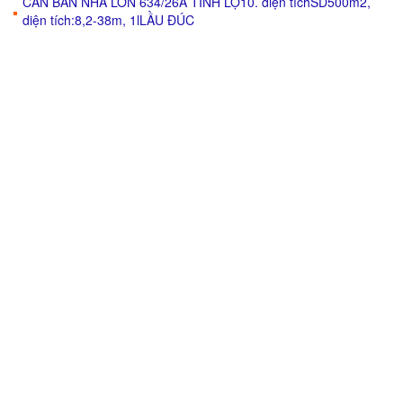
CẦN BÁN NHÀ LỚN 634/26A TỈNH LỘ10. diện tíchSD500m2,
diện tích:8,2-38m, 1lLẦU ĐÚC