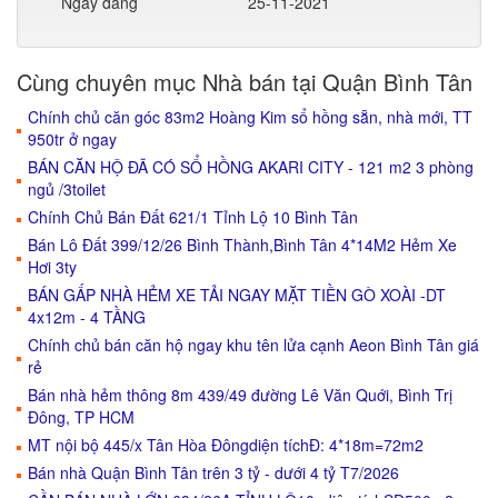
Ngày đăng
25-11-2021
Cùng chuyên mục Nhà bán tại Quận Bình Tân
Chính chủ căn góc 83m2 Hoàng Kim sổ hồng sẵn, nhà mới, TT
950tr ở ngay
BÁN CĂN HỘ ĐÃ CÓ SỔ HỒNG AKARI CITY - 121 m2 3 phòng
ngủ /3toilet
Chính Chủ Bán Đất 621/1 Tỉnh Lộ 10 Bình Tân
Bán Lô Đất 399/12/26 Bình Thành,Bình Tân 4*14M2 Hẻm Xe
Hơi 3ty
BÁN GẤP NHÀ HẺM XE TẢI NGAY MẶT TIỀN GÒ XOÀI -DT
4x12m - 4 TẦNG
Chính chủ bán căn hộ ngay khu tên lửa cạnh Aeon Bình Tân giá
rẻ
Bán nhà hẻm thông 8m 439/49 đường Lê Văn Quới, Bình Trị
Đông, TP HCM
MT nội bộ 445/x Tân Hòa Đôngdiện tíchĐ: 4*18m=72m2
Bán nhà Quận Bình Tân trên 3 tỷ - dưới 4 tỷ T7/2026