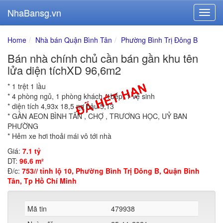
NhaBansg.vn
Home
Nhà bán Quận Bình Tân
Phường Bình Trị Đông B
Bán nhà chính chủ cần bán gần khu tên
lửa diện tíchXD 96,6m2
* 1 trệt 1 lầu
* 4 phòng ngủ, 1 phòng khách, 1bếp, 1 vệ sinh
* diện tích 4,93x 18,5 nợ hậu 5,13
* GẦN AEON BÌNH TÂN , CHỢ , TRƯƠNG HỌC, UỶ BAN
PHƯỜNG
* Hẻm xe hơi thoải mái vô tới nhà
Giá:
7.1 tỷ
DT:
96.6 m²
Đ/c:
753// tỉnh lộ 10, Phường Bình Trị Đông B, Quận Bình
Tân, Tp Hồ Chí Minh
Mã tin
479938