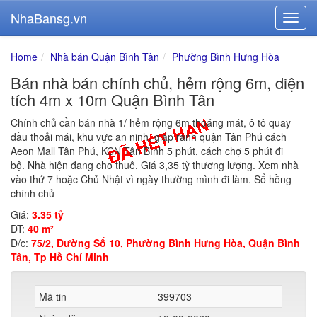
NhaBansg.vn
Home
Nhà bán Quận Bình Tân
Phường Bình Hưng Hòa
Bán nhà bán chính chủ, hẻm rộng 6m, diện
tích 4m x 10m Quận Bình Tân
Chính chủ cần bán nhà 1/ hẻm rộng 6m thoáng mát, ô tô quay
đầu thoải mái, khu vực an ninh, giáp ranh quận Tân Phú cách
Aeon Mall Tân Phú, KCN Tân Bình 5 phút, cách chợ 5 phút đi
bộ. Nhà hiện đang cho thuê. Giá 3,35 tỷ thương lượng. Xem nhà
vào thứ 7 hoặc Chủ Nhật vì ngày thường mình đi làm. Sổ hồng
chính chủ
Giá:
3.35 tỷ
DT:
40 m²
Đ/c:
75/2, Đường Số 10, Phường Bình Hưng Hòa, Quận Bình
Tân, Tp Hồ Chí Minh
Mã tin
399703