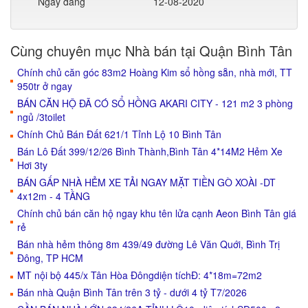
Ngày đăng
12-08-2020
Cùng chuyên mục Nhà bán tại Quận Bình Tân
Chính chủ căn góc 83m2 Hoàng Kim sổ hồng sẵn, nhà mới, TT
950tr ở ngay
BÁN CĂN HỘ ĐÃ CÓ SỔ HỒNG AKARI CITY - 121 m2 3 phòng
ngủ /3toilet
Chính Chủ Bán Đất 621/1 Tỉnh Lộ 10 Bình Tân
Bán Lô Đất 399/12/26 Bình Thành,Bình Tân 4*14M2 Hẻm Xe
Hơi 3ty
BÁN GẤP NHÀ HẺM XE TẢI NGAY MẶT TIỀN GÒ XOÀI -DT
4x12m - 4 TẦNG
Chính chủ bán căn hộ ngay khu tên lửa cạnh Aeon Bình Tân giá
rẻ
Bán nhà hẻm thông 8m 439/49 đường Lê Văn Quới, Bình Trị
Đông, TP HCM
MT nội bộ 445/x Tân Hòa Đôngdiện tíchĐ: 4*18m=72m2
Bán nhà Quận Bình Tân trên 3 tỷ - dưới 4 tỷ T7/2026