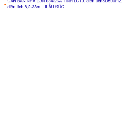
CẦN BÁN NHÀ LỚN 634/26A TỈNH LỘ10. diện tíchSD500m2,
diện tích:8,2-38m, 1lLẦU ĐÚC