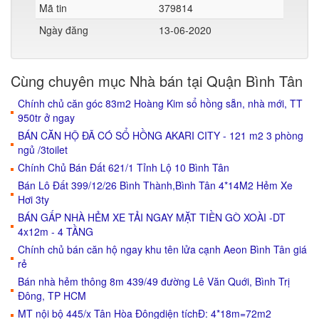
Mã tin
379814
Ngày đăng
13-06-2020
Cùng chuyên mục Nhà bán tại Quận Bình Tân
Chính chủ căn góc 83m2 Hoàng Kim sổ hồng sẵn, nhà mới, TT
950tr ở ngay
BÁN CĂN HỘ ĐÃ CÓ SỔ HỒNG AKARI CITY - 121 m2 3 phòng
ngủ /3toilet
Chính Chủ Bán Đất 621/1 Tỉnh Lộ 10 Bình Tân
Bán Lô Đất 399/12/26 Bình Thành,Bình Tân 4*14M2 Hẻm Xe
Hơi 3ty
BÁN GẤP NHÀ HẺM XE TẢI NGAY MẶT TIỀN GÒ XOÀI -DT
4x12m - 4 TẦNG
Chính chủ bán căn hộ ngay khu tên lửa cạnh Aeon Bình Tân giá
rẻ
Bán nhà hẻm thông 8m 439/49 đường Lê Văn Quới, Bình Trị
Đông, TP HCM
MT nội bộ 445/x Tân Hòa Đôngdiện tíchĐ: 4*18m=72m2