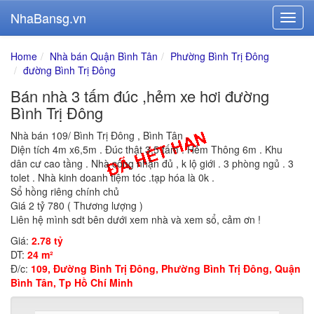
NhaBansg.vn
Home
Nhà bán Quận Bình Tân
Phường Bình Trị Đông
đường Bình Trị Đông
Bán nhà 3 tấm đúc ,hẻm xe hơi đường
Bình Trị Đông
Nhà bán 109/ Bình Trị Đông , Bình Tân .
Diện tích 4m x6,5m . Đúc thật 3,5 tấm . Hẻm Thông 6m . Khu
dân cư cao tầng . Nhà công nhận đủ , k lộ giới . 3 phòng ngủ . 3
tolet . Nhà kinh doanh tiệm tóc .tạp hóa là 0k .
Sổ hồng riêng chính chủ
Giá 2 tỷ 780 ( Thương lượng )
Liên hệ mình sdt bên dưới xem nhà và xem sổ, cảm ơn !
Giá:
2.78 tỷ
DT:
24 m²
Đ/c:
109, Đường Bình Trị Đông, Phường Bình Trị Đông, Quận
Bình Tân, Tp Hồ Chí Minh