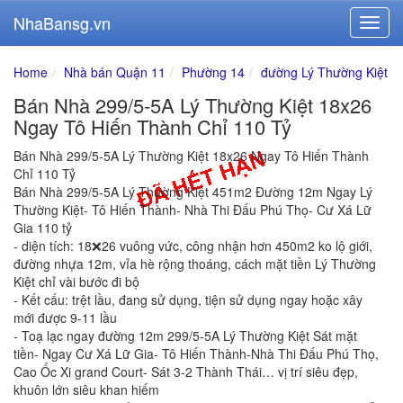
NhaBansg.vn
Home
Nhà bán Quận 11
Phường 14
đường Lý Thường Kiệt
Bán Nhà 299/5-5A Lý Thường Kiệt 18x26
Ngay Tô Hiến Thành Chỉ 110 Tỷ
Bán Nhà 299/5-5A Lý Thường Kiệt 18x26 Ngay Tô Hiến Thành
Chỉ 110 Tỷ
Bán Nhà 299/5-5A Lý Thường Kiệt 451m2 Đường 12m Ngay Lý
Thường Kiệt- Tô Hiến Thành- Nhà Thi Đấu Phú Thọ- Cư Xá Lữ
Gia 110 tỷ
- diện tích: 18❌26 vuông vức, công nhận hơn 450m2 ko lộ giới,
đường nhựa 12m, vỉa hè rộng thoáng, cách mặt tiền Lý Thường
Kiệt chỉ vài bước đi bộ
- Kết cấu: trệt lầu, đang sử dụng, tiện sử dụng ngay hoặc xây
mới được 9-11 lầu
- Toạ lạc ngay đường 12m 299/5-5A Lý Thường Kiệt Sát mặt
tiền- Ngay Cư Xá Lữ Gia- Tô Hiến Thành-Nhà Thi Đấu Phú Thọ,
Cao Ốc Xi grand Court- Sát 3-2 Thành Thái… vị trí siêu đẹp,
khuôn lớn siêu khan hiếm