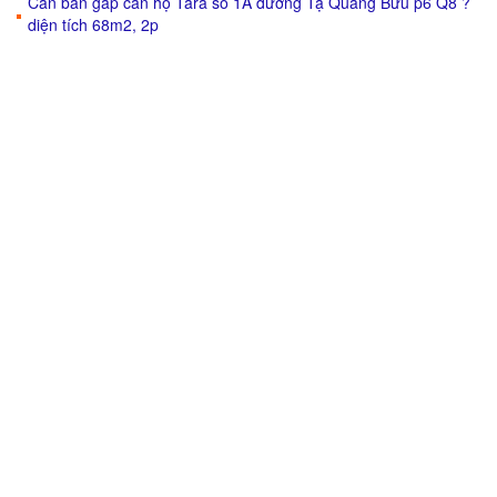
Cần bán gấp căn hộ Tara số 1A đường Tạ Quang Bửu p6 Q8 ?
diện tích 68m2, 2p