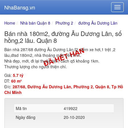
NhaBansg.vn
Home
Nhà bán Quận 8
Phường 2
đường Âu Dương Lân
Bán nhà 180m2, đường Âu Dương Lân, số
hồng,2 lâu. Quận 8
Bán nhà 287/68 đường Âu Dương Lân,f2, hẻm xe hơi,1 trệt ,2
lâu,dtsd 180m2, nhà thoáng mát, yên tĩnh.
Nhà đẹp, mới, đi lại thuận tiện, cách q5 khoảng 1km.
Thương lượng cho người thiện chí.
Giá:
5.7 tỷ
DT:
60 m²
Đ/c:
287/68, Đường Âu Dương Lân, Phường 2, Quận 8, Tp Hồ
Chí Minh
Mã tin
419922
Ngày đăng
20-10-2020