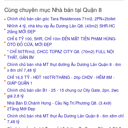
Cùng chuyên mục Nhà bán tại Quận 8
Chính chủ bán căn góc Tara Residences 71m2, 2PN+2toilet
Nhỉnh 4 tỷ, nhà khu vip Âu Dương Lân Q8. (43m2) SHR-HC
2tầng MỚI ĐẸP
CHỈ 6 TỶ 100, SHR, CHỈ 10m ĐẾN MẶT TIỀN PHẠM HÙNG-
ÔTÔ ĐỔ CỬA, MỚI ĐẸP
* CHỈ 50TR/m2, CHCC TOPAZ CITY Q8. (70m2) FULL NỘI
THẤT, GẦN BV
Chính chủ bán nhà MT thụt đường Âu Dương Lân Quận 8 - 6m
x 8m chỉ 7,48 tỷ
CHỈ 16,5 TỶ - HĐT 160TR/THÁNG - 20p CHDV - HẺM 8M -
GIÁP QUẬN 1
Chính chủ bán căn B1 - 25 - 15 chung cư City Gate, 2pn, 2wc
giá 2,8 tỷ
Nhà Bán Đ.Chánh Hưng - Cầu Ng.Tri.Phương Q8. (3.4x9)
2Tầng Mới Đẹp
Chính chủ bán nhà MT thụt Âu Dương Lân Quận 8 - 6m x8m chỉ
7,48 tỷ