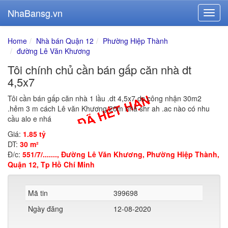
NhaBansg.vn
Home
Nhà bán Quận 12
Phường Hiệp Thành
đường Lê Văn Khương
Tôi chính chủ cần bán gấp căn nhà dt
4,5x7
Tôi cần bán gấp căn nhà 1 lầu .dt 4,5x7 dc công nhận 30m2
.hẻm 3 m cách Lê văn Khương 20m nhà shr ah .ac nào có nhu
cầu alo e nhá
Giá:
1.85 tỷ
DT:
30 m²
Đ/c:
551/7/......., Đường Lê Văn Khương, Phường Hiệp Thành,
Quận 12, Tp Hồ Chí Minh
Mã tin
399698
Ngày đăng
12-08-2020