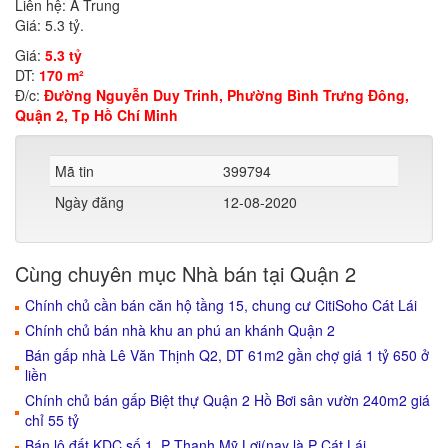
Liên hệ: A Trung
Giá: 5.3 tỷ.
Giá:
5.3 tỷ
DT:
170 m²
Đ/c:
Đường Nguyễn Duy Trinh, Phường Bình Trưng Đông,
Quận 2, Tp Hồ Chí Minh
Mã tin
399794
Ngày đăng
12-08-2020
Cùng chuyên mục Nhà bán tại Quận 2
Chính chủ cần bán căn hộ tầng 15, chung cư CitiSoho Cát Lái
Chính chủ bán nhà khu an phú an khánh Quận 2
Bán gấp nhà Lê Văn Thịnh Q2, DT 61m2 gần chợ giá 1 tỷ 650 ở
liền
Chính chủ bán gấp Biệt thự Quận 2 Hồ Bơi sân vườn 240m2 giá
chỉ 55 tỷ
Bán lô đất KDC số 1, P Thạnh Mỹ Lợi(nay là P Cát Lái