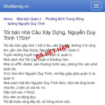
NhaBansg.vn
Home
Nhà bán Quận 2
Phường Bình Trưng Đông
đường Nguyễn Duy Trinh
Tôi bán nhà Cầu Xây Dựng, Nguyễn Duy
Trinh 170m²
Tôi cần bán gấp nhà 1 trệt 2 lầu, sân thượng, đường ô tô rộng
8m, gần cầu Xây Dựng, Nguyễn Duy Trinh, Quận 2
Tuyến đường huyết mạch qua quận 9, quận 2.
Nhà cách chợ Tân Lập Quận 2 khoảng 1km.
Nhà có 4PN, 4toilet, sân thượng trước sau, phòng thờ, sân phơi
quần áo.
Vị trí nhà hẻm Nguyễn Duy Trinh, nơi tiếp giáp giữa quận 2 và
quận 9.
Nhà cách mặt tiền Nguyễn Duy Trinh 80m, hẻm bê tông trước
nhà 8m, 2 bên có vỉa hè 1m.
Diện tích sàn 170m2.
Khu dân cư đông đúc.
Tôi đã hoàn công đầy đủ, sổ hồng chính chủ.