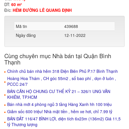
DT:
60 m²
Đ/c:
HẺM ĐƯỜNG LÊ QUANG ĐỊNH
Mã tin
439688
Ngày đăng
12-11-2022
Cùng chuyên mục Nhà bán tại Quận Bình
Thạnh
Chính chủ bán nhà hẻm 318 Điện Biên Phủ P.17 Bình Thạnh
Hoàng Hoa Thám , CH góc 55m2 , sổ bao phí , dọn ở luôn ,
PCCC 24/7
BÁN CĂN HỘ CHUNG CƯ THẾ KỶ 21 – 326/1 UNG VĂN
KHIÊM, TP.HCM
Bán nhà mới 4 phòng ngủ 3 tầng Hàng Xanh hh 100 triệu
Giảm sốc 600 triệu! Nhà mặt tiền , hẻm xe hơi, chỉ 7.99 tỷ
BÁN ĐẤT 116/47 BÌNH LỢI, diện tích 6x23m (136m2) Giá 11,5
tỷ Thương lượng