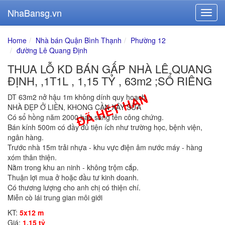
NhaBansg.vn
Home
Nhà bán Quận Bình Thạnh
Phường 12
đường Lê Quang Định
THUA LỖ KD BÁN GẤP NHÀ LÊ QUANG
ĐỊNH, ,1T1L , 1,15 TỶ , 63m2 ;SỔ RIÊNG
DT 63m2 nở hậu 1m không dính quy hoạch.
NHÀ ĐẸP Ở LIỀN, KHONG CẦN XÂY SỬA
Có sổ hồng năm 2000 bao sang tên công chứng.
Bán kính 500m có đầy đủ tiện ích như trường học, bệnh viện,
ngân hàng.
Trước nhà 15m trải nhựa - khu vực điện âm nước máy - hàng
xóm thân thiện.
Nằm trong khu an ninh - không trộm cắp.
Thuận lợi mua ở hoặc đầu tư kinh doanh.
Có thương lượng cho anh chị có thiện chí.
Miễn cò lái trung gian môi giới
KT:
5x12 m
Giá:
1.15 tỷ