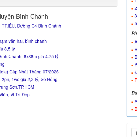
1
2
Huyện Bình Chánh
3
5
80 TRIỆU, Đường C4 Bình Chánh
Ph
hạm văn hai, bình chánh
A
á 8,5 tỷ
B
ình Chánh. 6x38m giá 4.75 tỷ
B
ợng
B
ntela) Cập Nhật Tháng 07/2026
Đ
2pn, 1wc giá 2,2 tỷ, Sổ Hồng
P
Trung Sơn,TP.HCM
Đư
Viên, Vị Trí Đẹp
A
B