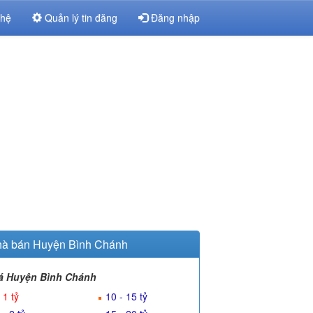
 hệ
Quản lý tin đăng
Đăng nhập
à bán Huyện Bình Chánh
á Huyện Bình Chánh
 1 tỷ
10 - 15 tỷ