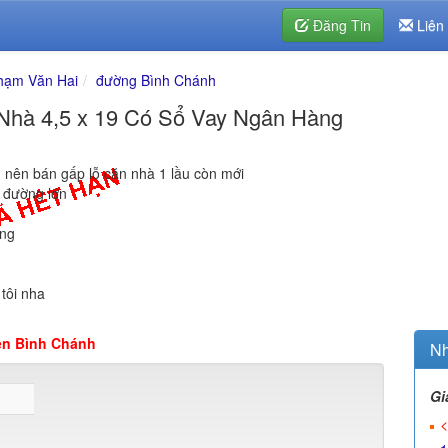
Đăng Tin
Liên
hạm Văn Hai
đường Bình Chánh
Nhà 4,5 x 19 Có Sổ Vay Ngân Hàng
, nên bán gấp lỗ căn nhà 1 lầu còn mới
 đường lớn
ồng
 tôi nha
ện Bình Chánh
Nh
Gi
<