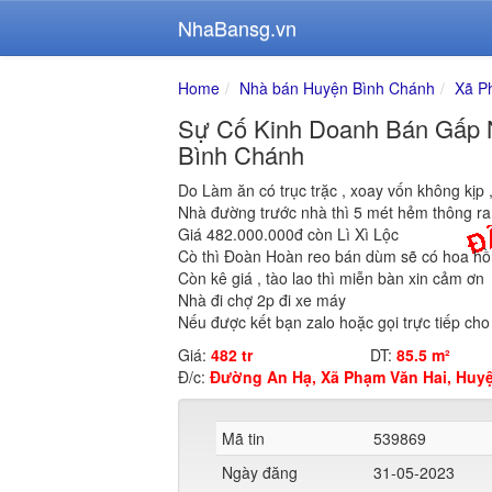
NhaBansg.vn
Home
Nhà bán Huyện Bình Chánh
Xã P
Sự Cố Kinh Doanh Bán Gấp 
Bình Chánh
Do Làm ăn có trục trặc , xoay vốn không kịp 
Nhà đường trước nhà thì 5 mét hẻm thông ra
Giá 482.000.000đ còn Lì Xì Lộc
Cò thì Đoàn Hoàn reo bán dùm sẽ có hoa h
Còn kê giá , tào lao thì miễn bàn xin cảm ơn
Nhà đi chợ 2p đi xe máy
Nếu được kết bạn zalo hoặc gọi trực tiếp cho
Giá:
482 tr
DT:
85.5 m²
Đ/c:
Đường An Hạ, Xã Phạm Văn Hai, Huy
Mã tin
539869
Ngày đăng
31-05-2023