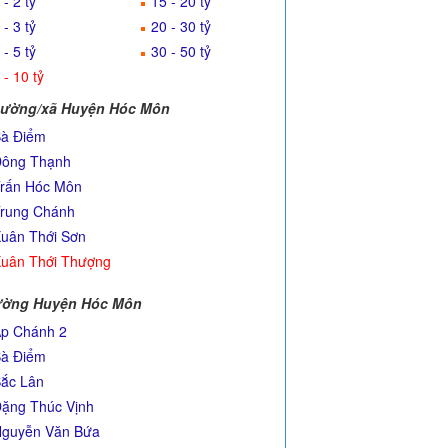
 - 2 tỷ
15 - 20 tỷ
 - 3 tỷ
20 - 30 tỷ
 - 5 tỷ
30 - 50 tỷ
 - 10 tỷ
ường/xã Huyện Hóc Môn
à Điểm
ông Thạnh
rấn Hóc Môn
rung Chánh
uân Thới Sơn
uân Thới Thượng
ờng Huyện Hóc Môn
p Chánh 2
à Điểm
ắc Lân
ặng Thúc Vịnh
guyễn Văn Bứa