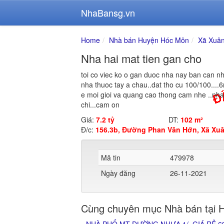
NhaBansg.vn
Home
Nhà bán Huyện Hóc Môn
Xã Xuân
Nha hai mat tien gan cho
toi co viec ko o gan duoc nha nay ban can n
nha thuoc tay a chau..dat tho cu 100/100....6
e moi gioi va quang cao thong cam nhe ..nha 
chi...cam on
Giá:
7.2 tỷ
DT:
102 m²
Đ/c:
156.3b, Đường Phan Văn Hớn, Xã Xu
Mã tin
479978
Ngày đăng
26-11-2021
Cùng chuyên mục Nhà bán tại 