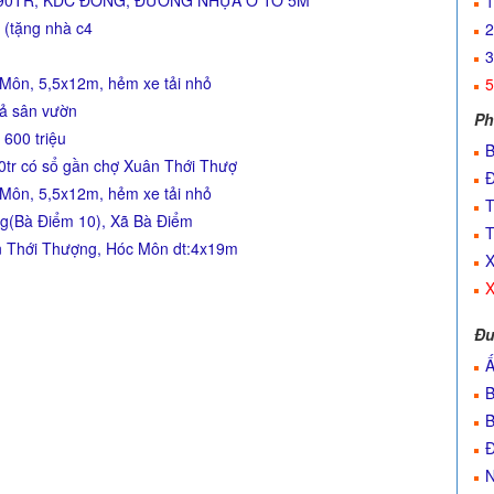
690TR, KDC ĐÔNG, ĐƯỜNG NHỰA Ô TÔ 5M
1
 (tặng nhà c4
2
3
 Môn, 5,5x12m, hẻm xe tải nhỏ
5
uả sân vườn
Ph
 600 triệu
B
tr có sổ gần chợ Xuân Thới Thượ
Đ
 Môn, 5,5x12m, hẻm xe tải nhỏ
T
g(Bà Điểm 10), Xã Bà Điểm
T
n Thới Thượng, Hóc Môn dt:4x19m
X
X
Đư
Ấ
B
B
Đ
N