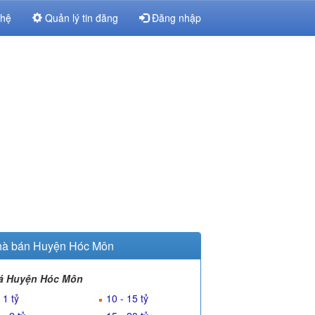
 hệ
Quản lý tin đăng
Đăng nhập
à bán Huyện Hóc Môn
á Huyện Hóc Môn
 1 tỷ
10 - 15 tỷ