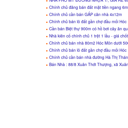
NHÀ PHỐ MT ĐƯỜNG NHỰA 1/, GIÁ RẺ 
Chính chủ đăng bán đất mặt tiền ngang 6m
Chính chủ cần bán GẤP căn nhà 4x12m
Chính chủ bán lô đất gần chợ đầu mối Hóc
Cần bán Biệt thự 900m có hồ bơi cây ăn q
Nhà kiên cố chính chủ 1 trệt 1 lầu - giá chốt
Chính chủ bán nhà 80m2 Hóc Môn dưới 500
Chính chủ bán lô đất gần chợ đầu mối Hóc
Chính chủ cần bán nhà đường Hà Thị Thán
Bán Nhà : 88/8 Xuân Thới Thượng, xã Xuâ