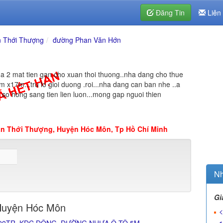
Đăng Tin
Liên
 Thới Thượng
đường Phan Văn Hớn
ha 2 mat tien gan cho xuan thoi thuong..nha dang cho thue
m x17m...tru lo gioi duong .roi...nha dang can ban nhe ..a
so hong sang tien lien luon...mong gap nguoi thien
ân Thới Thượng, Huyện Hóc Môn, Tp Hồ Chí Minh
Nh
Gi
Huyện Hóc Môn
<