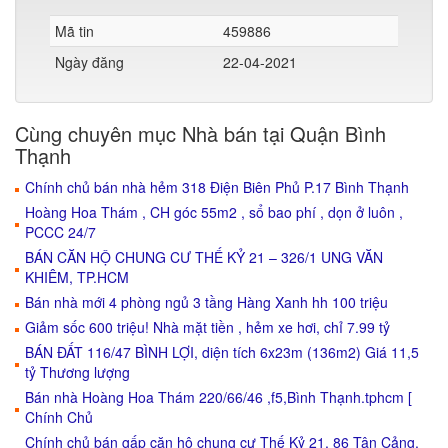
Mã tin
459886
Ngày đăng
22-04-2021
Cùng chuyên mục Nhà bán tại Quận Bình
Thạnh
Chính chủ bán nhà hẻm 318 Điện Biên Phủ P.17 Bình Thạnh
Hoàng Hoa Thám , CH góc 55m2 , sổ bao phí , dọn ở luôn ,
PCCC 24/7
BÁN CĂN HỘ CHUNG CƯ THẾ KỶ 21 – 326/1 UNG VĂN
KHIÊM, TP.HCM
Bán nhà mới 4 phòng ngủ 3 tầng Hàng Xanh hh 100 triệu
Giảm sốc 600 triệu! Nhà mặt tiền , hẻm xe hơi, chỉ 7.99 tỷ
BÁN ĐẤT 116/47 BÌNH LỢI, diện tích 6x23m (136m2) Giá 11,5
tỷ Thương lượng
Bán nhà Hoàng Hoa Thám 220/66/46 ,f5,Bình Thạnh.tphcm [
Chính Chủ
Chính chủ bán gấp căn hộ chung cư Thế Kỷ 21, 86 Tân Cảng,