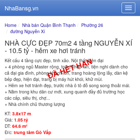
NhaBansg.vn
Home
Nhà bán Quận Bình Thạnh
Phường 26
đường Nguyễn Xí
NHÀ CỰC ĐẸP 70m2 4 tầng NGUYỄN XÍ
- 10.5 tỷ - hẻm xe hơi tránh
Kết cấu 4 tầng cực đẹp, tinh xảo. Nội thất hiện đại
+ 4 phòng ngủ Master rộng, toilet khép kín, tiện nghi dành cho
cả đại gia đình, phòng khách lớn, trang hoàng lộng lẫy, dàn kệ
bếp đẹp, hiện đại, trang bị máy hút khói, khử mùi.
+ Hẻm xe hơi tránh đẹp, trước nhà ô tô đỗ song song thoải mái.
+ Nằm trong khu dân cư mới, xung quanh đầy đủ trường học
các cấp, siêu thị, chợ...
+ Nhà chính chủ thương lượng
KT:
3.8x17 m
Giá:
1.05 tỷ
DT:
64.6 m²
Đ/c:
trung tâm Gò Vấp