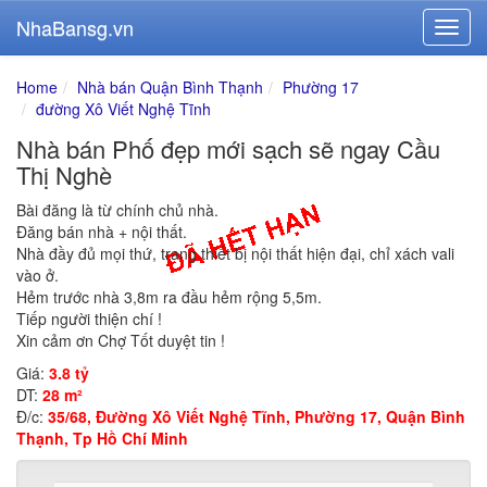
NhaBansg.vn
Home
Nhà bán Quận Bình Thạnh
Phường 17
đường Xô Viết Nghệ Tĩnh
Nhà bán Phố đẹp mới sạch sẽ ngay Cầu
Thị Nghè
Bài đăng là từ chính chủ nhà.
Đăng bán nhà + nội thất.
Nhà đầy đủ mọi thứ, trang thiết bị nội thất hiện đại, chỉ xách vali
vào ở.
Hẻm trước nhà 3,8m ra đầu hẻm rộng 5,5m.
Tiếp người thiện chí !
Xin cảm ơn Chợ Tốt duyệt tin !
Giá:
3.8 tỷ
DT:
28 m²
Đ/c:
35/68, Đường Xô Viết Nghệ Tĩnh, Phường 17, Quận Bình
Thạnh, Tp Hồ Chí Minh