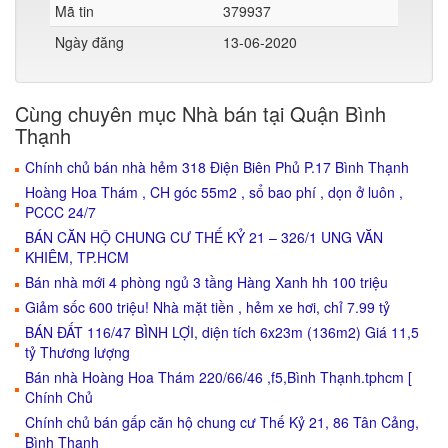
Mã tin
379937
Ngày đăng
13-06-2020
Cùng chuyên mục Nhà bán tại Quận Bình
Thạnh
Chính chủ bán nhà hẻm 318 Điện Biên Phủ P.17 Bình Thạnh
Hoàng Hoa Thám , CH góc 55m2 , sổ bao phí , dọn ở luôn ,
PCCC 24/7
BÁN CĂN HỘ CHUNG CƯ THẾ KỶ 21 – 326/1 UNG VĂN
KHIÊM, TP.HCM
Bán nhà mới 4 phòng ngủ 3 tầng Hàng Xanh hh 100 triệu
Giảm sốc 600 triệu! Nhà mặt tiền , hẻm xe hơi, chỉ 7.99 tỷ
BÁN ĐẤT 116/47 BÌNH LỢI, diện tích 6x23m (136m2) Giá 11,5
tỷ Thương lượng
Bán nhà Hoàng Hoa Thám 220/66/46 ,f5,Bình Thạnh.tphcm [
Chính Chủ
Chính chủ bán gấp căn hộ chung cư Thế Kỷ 21, 86 Tân Cảng,
Bình Thạnh