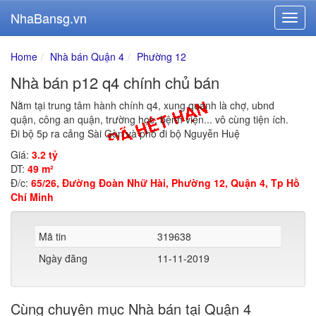
NhaBansg.vn
Home
Nhà bán Quận 4
Phường 12
Nhà bán p12 q4 chính chủ bán
Nằm tại trung tâm hành chính q4, xung quanh là chợ, ubnd
quận, công an quận, trường học, bệnh viện... vô cùng tiện ích.
Đi bộ 5p ra cảng Sài Gòn và phố đi bộ Nguyễn Huệ
Giá:
3.2 tỷ
DT:
49 m²
Đ/c:
65/26, Đường Đoàn Nhữ Hài, Phường 12, Quận 4, Tp Hồ
Chí Minh
Mã tin
319638
Ngày đăng
11-11-2019
Cùng chuyên mục Nhà bán tại Quận 4