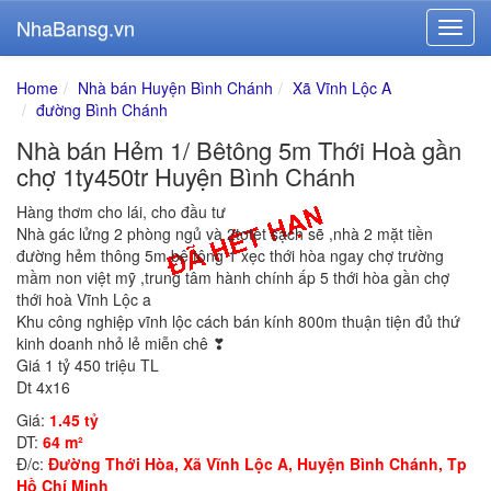
NhaBansg.vn
Home
Nhà bán Huyện Bình Chánh
Xã Vĩnh Lộc A
đường Bình Chánh
Nhà bán Hẻm 1/ Bêtông 5m Thới Hoà gần
chợ 1ty450tr Huyện Bình Chánh
Hàng thơm cho lái, cho đầu tư
Nhà gác lửng 2 phòng ngủ và 2totet sạch sẽ ,nhà 2 mặt tiền
đường hẻm thông 5m bê tông 1 xẹc thới hòa ngay chợ trường
mầm non việt mỹ ,trung tâm hành chính ấp 5 thới hòa gần chợ
thới hoà Vĩnh Lộc a
Khu công nghiệp vĩnh lộc cách bán kính 800m thuận tiện đủ thứ
kinh doanh nhỏ lẻ miễn chê ❣
Giá 1 tỷ 450 triệu TL
Dt 4x16
Giá:
1.45 tỷ
DT:
64 m²
Đ/c:
Đường Thới Hòa, Xã Vĩnh Lộc A, Huyện Bình Chánh, Tp
Hồ Chí Minh