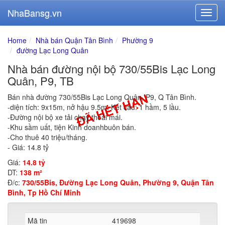
NhaBansg.vn
Home
Nhà bán Quận Tân Bình
Phường 9
đường Lạc Long Quân
Nhà bán đường nội bộ 730/55Bis Lạc Long
Quân, P9, TB
Bán nhà đường 730/55Bis Lạc Long Quân, P9, Q Tân Bình.
-diện tích: 9x15m, nở hậu 9.5m. Kết cấu: 1 hầm, 5 lầu.
-Đường nội bộ xe tải chạy thoải mái.
-Khu sầm uất, tiện Kinh doanhbuôn bán.
-Cho thuê 40 triệu/tháng.
- Giá: 14.8 tỷ
Giá:
14.8 tỷ
DT:
138 m²
Đ/c:
730/55Bis, Đường Lạc Long Quân, Phường 9, Quận Tân
Bình, Tp Hồ Chí Minh
Mã tin
419698