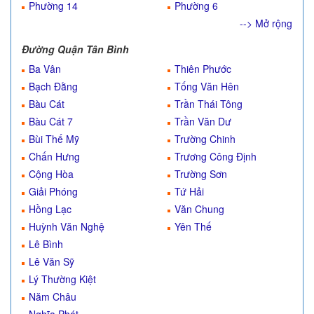
Phường 14
Phường 6
--> Mở rộng
Đường Quận Tân Bình
Ba Vân
Thiên Phước
Bạch Đằng
Tống Văn Hên
Bàu Cát
Trần Thái Tông
Bàu Cát 7
Trần Văn Dư
Bùi Thế Mỹ
Trường Chinh
Chấn Hưng
Trương Công Định
Cộng Hòa
Trường Sơn
Giải Phóng
Tứ Hải
Hồng Lạc
Văn Chung
Huỳnh Văn Nghệ
Yên Thế
Lê Bình
Lê Văn Sỹ
Lý Thường Kiệt
Năm Châu