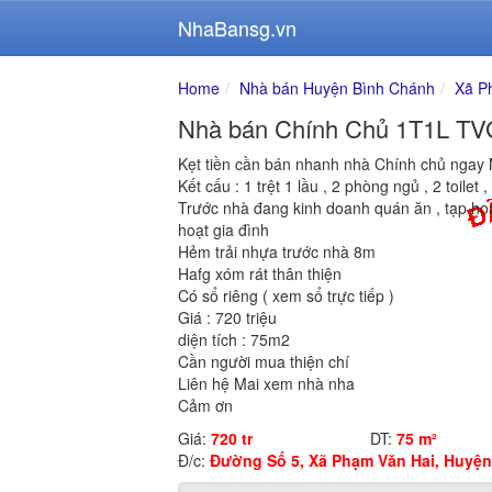
NhaBansg.vn
Home
Nhà bán Huyện Bình Chánh
Xã P
Nhà bán Chính Chủ 1T1L TVG
Kẹt tiền cần bán nhanh nhà Chính chủ ngay
Kết cấu : 1 trệt 1 lầu , 2 phòng ngủ , 2 toilet
Trước nhà đang kinh doanh quán ăn , tạp hoá 
hoạt gia đình
Hẻm trải nhựa trước nhà 8m
Hafg xóm rát thân thiện
Có sổ riêng ( xem sổ trực tiếp )
Giá : 720 triệu
diện tích : 75m2
Cần người mua thiện chí
Liên hệ Mai xem nhà nha
Cảm ơn
Giá:
720 tr
DT:
75 m²
Đ/c:
Đường Số 5, Xã Phạm Văn Hai, Huyện