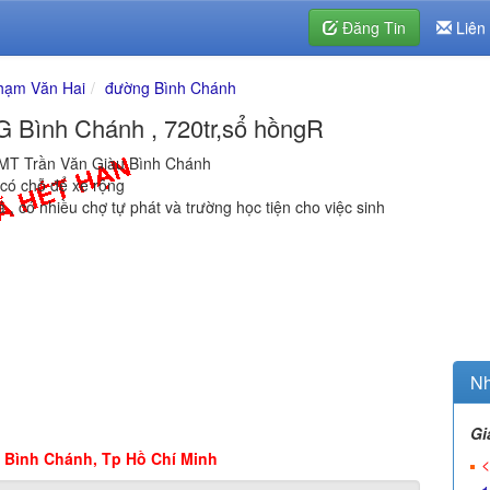
Đăng Tin
Liên
hạm Văn Hai
đường Bình Chánh
 Bình Chánh , 720tr,sổ hồngR
 MT Trần Văn Giàu Bình Chánh
 , có chỗ để xe rộng
, có nhiều chợ tự phát và trường học tiện cho việc sinh
Nh
Gi
 Bình Chánh, Tp Hồ Chí Minh
<