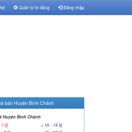
 hệ
Quản lý tin đăng
Đăng nhập
à bán Huyện Bình Chánh
á Huyện Bình Chánh
 1 tỷ
10 - 15 tỷ