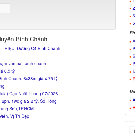
1
2
3
5
Ph
Huyện Bình Chánh
A
80 TRIỆU, Đường C4 Bình Chánh
B
B
hạm văn hai, bình chánh
B
á 8,5 tỷ
Đ
ình Chánh. 6x38m giá 4.75 tỷ
P
ợng
Đư
ntela) Cập Nhật Tháng 07/2026
A
2pn, 1wc giá 2,2 tỷ, Sổ Hồng
B
Trung Sơn,TP.HCM
Viên, Vị Trí Đẹp