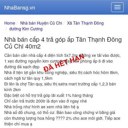
NhaBansg.vn
Home
Nhà bán Huyện Củ Chi
Xã Tân Thạnh Đông
đường Kim Cương
Nhà bán cấp 4 trả góp ấp Tân Thạnh Đông
Củ Chi 40m2
Cần bán căn nhà cấp 4 diện tích 5x7.2m đường xe tải vào được,
1 xẹc đường nguyễn kim cương ngay văn phòng ấp 6 đi vào
đường đá sạch đẹp
Nhà ở tiện lợi gần khu công nghiệp, siêu thị cách hóc hôm 8km,
cách ngã tư tân quy 1,5km
Đi lên là chợ Tân quy, siêu thị satra mart trường cấp 1,2,3 bán
kính 2km
Đặc biệt có hỗ trợ trả góp lãi xuất 1% hàng tháng
Chỉ cần trả trước 200tr là dọn vào ở ngay nhé
Nhà trống như hình ae xem nhà liên hệ ạ
Nhà sổ đỏ chung, có thổ cư. Bán bao công chứng vi bằng giá
còn thương lượng hoa hồng ???? 2% cho ace môi giới. Tiếp ace
thiện chí mua ạ