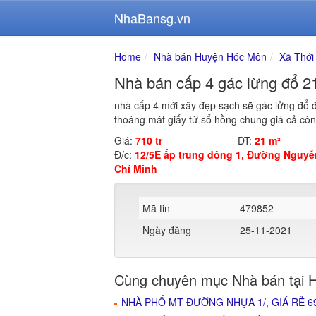
NhaBansg.vn
Home
Nhà bán Huyện Hóc Môn
Xã Thới
Nhà bán cấp 4 gác lừng đổ 
nhà cấp 4 mới xây đẹp sạch sẽ gác lửng đổ 
thoáng mát giấy từ sổ hồng chung giá cả cò
Giá:
710 tr
DT:
21 m²
Đ/c:
12/5E ấp trung đông 1, Đường Nguyễ
Chí Minh
Mã tin
479852
Ngày đăng
25-11-2021
Cùng chuyên mục Nhà bán tại 
NHÀ PHỐ MT ĐƯỜNG NHỰA 1/, GIÁ RẺ 