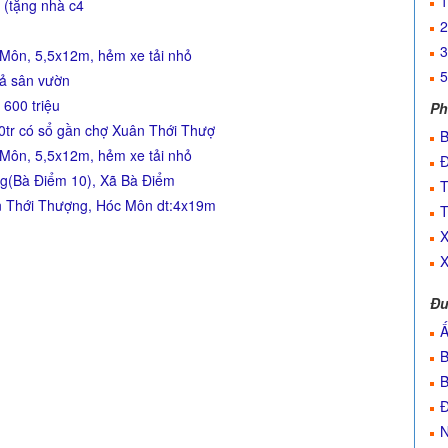
1
 (tặng nhà c4
2
3
 Môn, 5,5x12m, hẻm xe tải nhỏ
5
uả sân vườn
 600 triệu
Ph
tr có sổ gần chợ Xuân Thới Thượ
B
 Môn, 5,5x12m, hẻm xe tải nhỏ
Đ
g(Bà Điểm 10), Xã Bà Điểm
T
n Thới Thượng, Hóc Môn dt:4x19m
T
X
X
Đư
Ấ
B
B
Đ
N