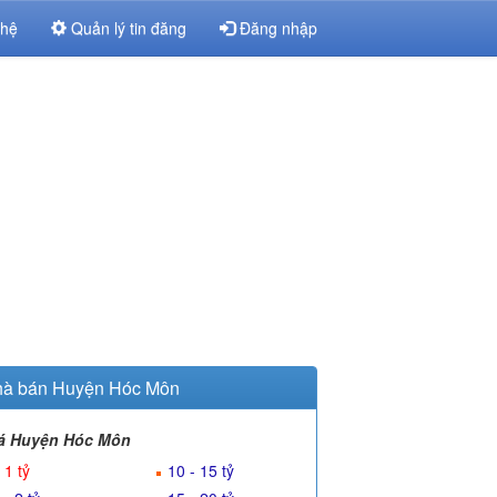
 hệ
Quản lý tin đăng
Đăng nhập
à bán Huyện Hóc Môn
á Huyện Hóc Môn
 1 tỷ
10 - 15 tỷ