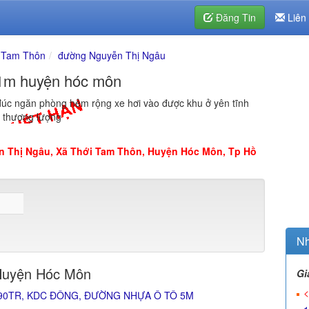
Đăng Tin
Liên
 Tam Thôn
đường Nguyễn Thị Ngâu
21m huyện hóc môn
đúc ngăn phòng hẻm rộng xe hơi vào được khu ở yên tĩnh
n thương lượng
n Thị Ngâu, Xã Thới Tam Thôn, Huyện Hóc Môn, Tp Hồ
Nh
Huyện Hóc Môn
Gi
<
690TR, KDC ĐÔNG, ĐƯỜNG NHỰA Ô TÔ 5M