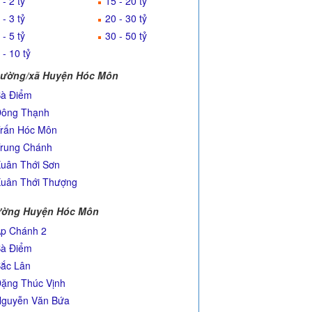
 - 2 tỷ
15 - 20 tỷ
 - 3 tỷ
20 - 30 tỷ
 - 5 tỷ
30 - 50 tỷ
 - 10 tỷ
ường/xã Huyện Hóc Môn
à Điểm
ông Thạnh
rấn Hóc Môn
rung Chánh
uân Thới Sơn
uân Thới Thượng
ờng Huyện Hóc Môn
p Chánh 2
à Điểm
ắc Lân
ặng Thúc Vịnh
guyễn Văn Bứa