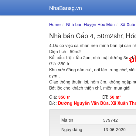
NhaBansg.vn
Home
Nhà bán Huyện Hóc Môn
Xã Xuân
Nhà bán Cấp 4, 50m2shr, Hóc
4.Do có việc cá nhân nên mình bán lại căn n
Diện tích : 50m2
Kết cấu: trệt+ lầu 2pn, nhà mặt đường 3m, 
Giá :350 tr
Khu vực đông dân cư , nơi tập trung chợ, siê
gym…
Giao thông thuận lợi, hẻm 3m, không ngập n
Bớt lộc cho khách thiện chí, miễn mua giới
Giá:
350 tr
DT:
50 m²
Đ/c:
Đường Nguyễn Văn Bứa, Xã Xuân Thớ
Mã tin
379742
Ngày đăng
13-06-2020