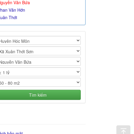
guyễn Văn Bứa
han Văn Hớn
uân Thới
Tìm kiếm
ách bảo mật