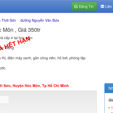
Đăng Tin
Liên
 Thới Sơn
đường Nguyễn Văn Bứa
 Môn , Giá 350tr
hà cấp 4 tại hoc môn
hẻm thông
u thị, điện máy xanh, gần công viên, hồ bơi, phòng tập
ước.
i Sơn, Huyện Hóc Môn, Tp Hồ Chí Minh
Nh
Gi
<