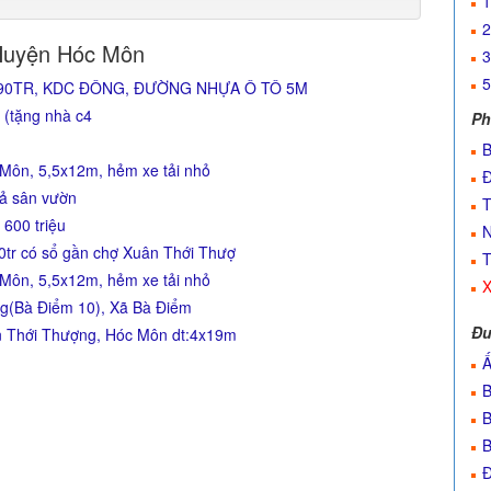
1
2
Huyện Hóc Môn
3
5
690TR, KDC ĐÔNG, ĐƯỜNG NHỰA Ô TÔ 5M
 (tặng nhà c4
Ph
B
 Môn, 5,5x12m, hẻm xe tải nhỏ
Đ
uả sân vườn
T
 600 triệu
N
tr có sổ gần chợ Xuân Thới Thượ
T
 Môn, 5,5x12m, hẻm xe tải nhỏ
X
g(Bà Điểm 10), Xã Bà Điểm
Đư
n Thới Thượng, Hóc Môn dt:4x19m
Ấ
B
B
B
Đ