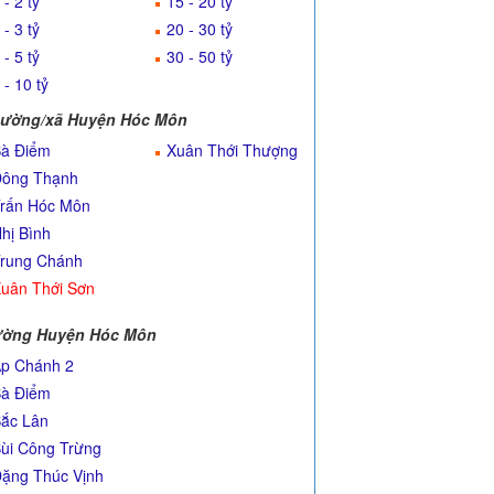
 - 2 tỷ
15 - 20 tỷ
 - 3 tỷ
20 - 30 tỷ
 - 5 tỷ
30 - 50 tỷ
 - 10 tỷ
ường/xã Huyện Hóc Môn
à Điểm
Xuân Thới Thượng
ông Thạnh
rấn Hóc Môn
hị Bình
rung Chánh
uân Thới Sơn
ờng Huyện Hóc Môn
p Chánh 2
à Điểm
ắc Lân
ùi Công Trừng
ặng Thúc Vịnh