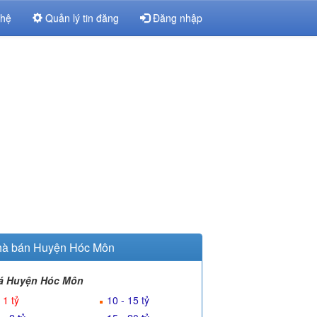
 hệ
Quản lý tin đăng
Đăng nhập
à bán Huyện Hóc Môn
á Huyện Hóc Môn
 1 tỷ
10 - 15 tỷ