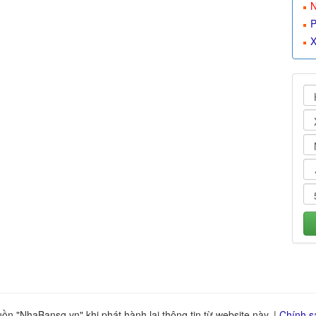
N
P
X
n "NhaBansg.vn" khi phát hành lại thông tin từ website này. |
Chính s