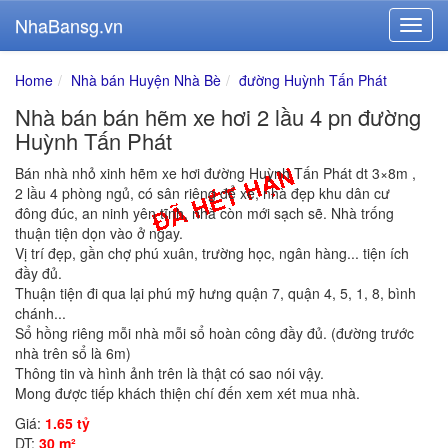
NhaBansg.vn
Home
Nhà bán Huyện Nhà Bè
đường Huỳnh Tấn Phát
Nhà bán bán hẽm xe hơi 2 lầu 4 pn đường
Huỳnh Tấn Phát
Bán nhà nhỏ xinh hẽm xe hơi đường Huỳnh Tấn Phát dt 3×8m ,
2 lầu 4 phòng ngủ, có sân riêng để xe, nhà đẹp khu dân cư
đông đúc, an ninh yên tĩnh, nhà còn mới sạch sẽ. Nhà trống
thuận tiện dọn vào ở ngay.
Vị trí đẹp, gần chợ phú xuân, trường học, ngân hàng... tiện ích
đầy đủ.
Thuận tiện đi qua lại phú mỹ hưng quận 7, quận 4, 5, 1, 8, bình
chánh...
Sổ hồng riêng mỗi nhà mỗi sổ hoàn công đầy đủ. (đường trước
nhà trên sổ là 6m)
Thông tin và hình ảnh trên là thật có sao nói vậy.
Mong được tiếp khách thiện chí đến xem xét mua nhà.
Giá:
1.65 tỷ
DT:
30 m²